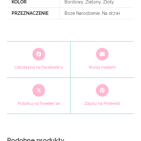
KOLOR
Bordowy, Zielony, Złoty
PRZEZNACZENIE
Boże Narodzenie, Na drzwi
Opens
Opens
in
in
a
a
Udostępnij na Facebook'u
Wyślij mailem
new
new
window
window
Opens
Opens
in
in
a
a
Publikuj na Tweeter'ze
Zapisz na Pinterest
new
new
window
window
Podobne produkty