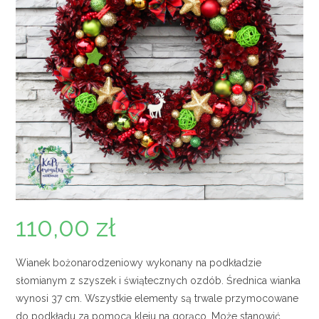
110,00
zł
Wianek bożonarodzeniowy wykonany na podkładzie
słomianym z szyszek i świątecznych ozdób. Średnica wianka
wynosi 37 cm. Wszystkie elementy są trwale przymocowane
do podkładu za pomocą kleju na gorąco. Może stanowić