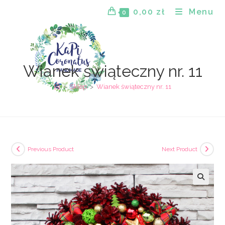
Skip
0,00
zł
Menu
0
to
content
Wianek świąteczny nr. 11
>
Sklep
>
Wianek świąteczny nr. 11
Previous Product
Next Product