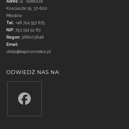
Adres:
ul. Tadeusza
Kościuszki 19, 37-600
Młodów
Tel.
: +48 724 557 675
NIP:
793 154 52 83
Regon:
368003648
Email:
sklep@kapicoronatus.pl
ODWIEDŹ NAS NA:
Opens
in