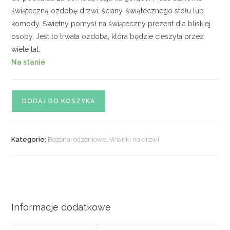
świąteczną ozdobę drzwi, ściany, świątecznego stołu lub
komody. Świetny pomysł na świąteczny prezent dla bliskiej
osoby. Jest to trwała ozdoba, która będzie cieszyła przez
wiele lat.
Na stanie
ilość
DODAJ DO KOSZYKA
Wianek
świąteczny
nr.
Kategorie:
Bożonarodzeniowe
,
Wianki na drzwi
11
Informacje dodatkowe