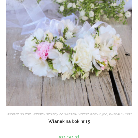
Wianek na kok
,
Wianki i ozdoby do włosów
,
Wianki komunijne
,
Wianki ślubne
Wianek na kok nr 15
59,00
zł