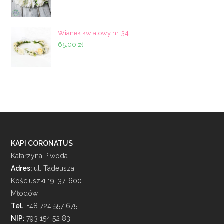
Wianek kwiatowy nr. 34
65,00
zł
KAPI CORONATUS
Katarzyna Piwoda
Adres:
ul. Tadeusza
Kościuszki 19, 37-600
Młodów
Tel.
: +48 724 557 675
NIP:
793 154 52 83