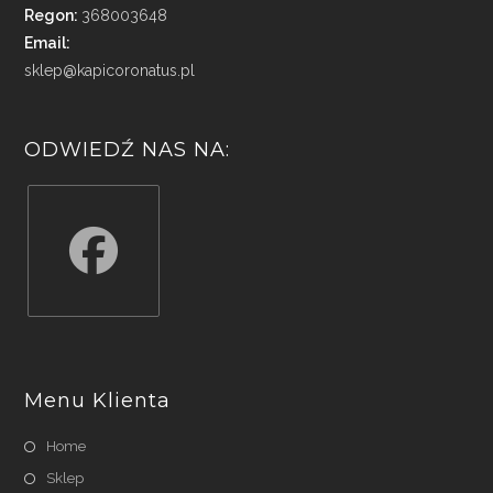
Regon:
368003648
Email:
sklep@kapicoronatus.pl
ODWIEDŹ NAS NA:
Opens
in
a
Menu Klienta
new
tab
Home
Sklep