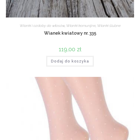
Wianki i ozdoby do włosów
,
Wianki komunijne
,
Wianki ślubne
Wianek kwiatowy nr. 335
119,00
zł
Dodaj do koszyka