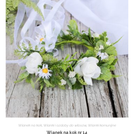
Wianek na kok
,
Wianki i ozdoby do włosów
,
Wianki komunijne
Wianek na kok nr 14