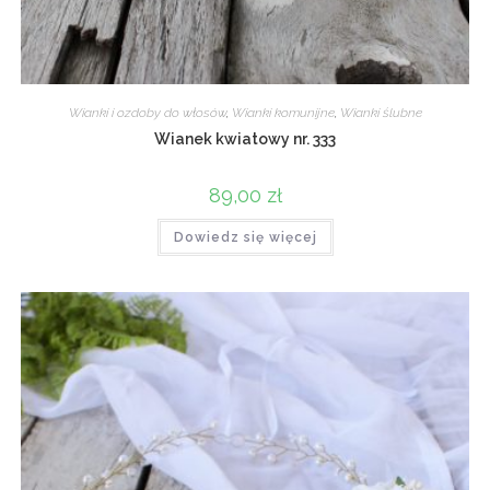
Wianki i ozdoby do włosów
,
Wianki komunijne
,
Wianki ślubne
Wianek kwiatowy nr. 333
89,00
zł
Dowiedz się więcej