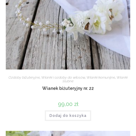
Ozdoby biżuteryjne
,
Wianki i ozdoby do włosów
,
Wianki komunijne
,
Wianki
ślubne
Wianek biżuteryjny nr. 22
99,00
zł
Dodaj do koszyka