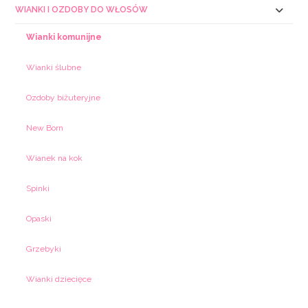
WIANKI I OZDOBY DO WŁOSÓW
Wianki komunijne
Wianki ślubne
Ozdoby biżuteryjne
New Born
Wianek na kok
Spinki
Opaski
Grzebyki
Wianki dziecięce