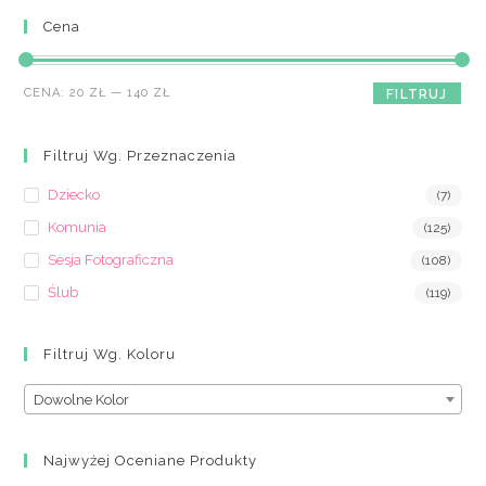
Cena
Cena
Cena
CENA:
20 ZŁ
—
140 ZŁ
FILTRUJ
min
max
Filtruj Wg. Przeznaczenia
Dziecko
(7)
Komunia
(125)
Sesja Fotograficzna
(108)
Ślub
(119)
Filtruj Wg. Koloru
Dowolne Kolor
Najwyżej Oceniane Produkty