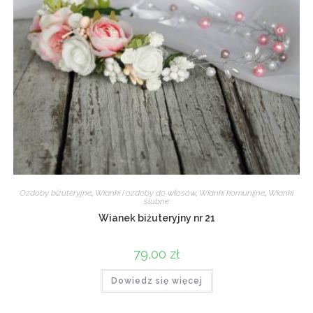
Ozdoby biżuteryjne
,
Wianki i ozdoby do włosów
,
Wianki komunijne
,
Wianki
ślubne
Wianek biżuteryjny nr 21
79,00
zł
Dowiedz się więcej