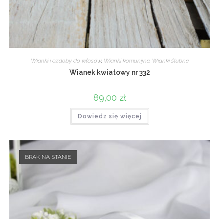
Wianki i ozdoby do włosów
,
Wianki komunijne
,
Wianki ślubne
Wianek kwiatowy nr 332
89,00
zł
Dowiedz się więcej
BRAK NA STANIE