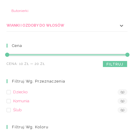
Butonierki
WIANKI I OZDOBY DO WŁOSÓW
Cena
Cena
Cena
CENA:
10 ZŁ
—
20 ZŁ
FILTRUJ
min
max
Filtruj Wg. Przeznaczenia
Dziecko
(1)
Komunia
(1)
Ślub
(1)
Filtruj Wg. Koloru