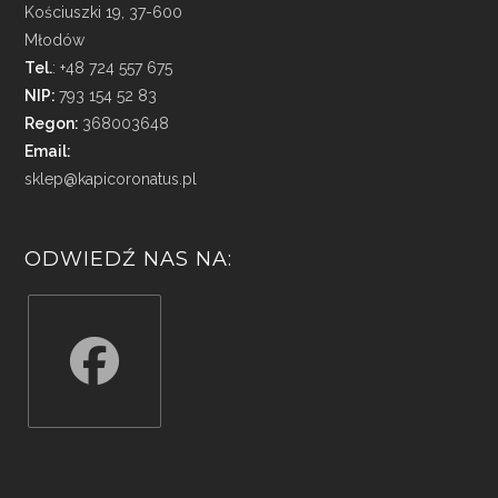
Kościuszki 19, 37-600
Młodów
Tel.
: +48 724 557 675
NIP:
793 154 52 83
Regon:
368003648
Email:
sklep@kapicoronatus.pl
ODWIEDŹ NAS NA:
Opens
in
a