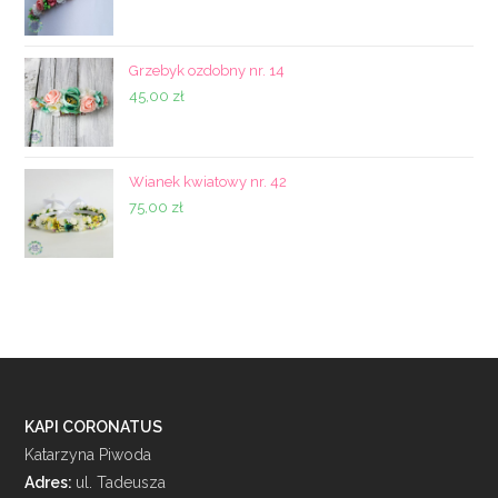
Grzebyk ozdobny nr. 14
45,00
zł
Wianek kwiatowy nr. 42
75,00
zł
KAPI CORONATUS
Katarzyna Piwoda
Adres:
ul. Tadeusza