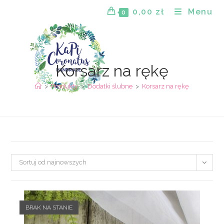
Skip
0,00
zł
Menu
0
to
content
Korsarz na rękę
>
Produkty
>
Dodatki ślubne
>
Korsarz na rękę
Sortuj od najnowszych
BRAK NA STANIE