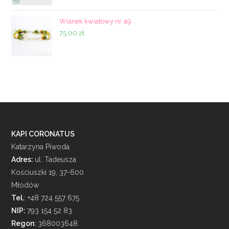
Wianek kwiatowy nr 49
75,00
zł
KAPI CORONATUS
Katarzyna Piwoda
Adres:
ul. Tadeusza
Kościuszki 19, 37-600
Młodów
Tel.
: +48 724 557 675
NIP:
793 154 52 83
Regon:
368003648