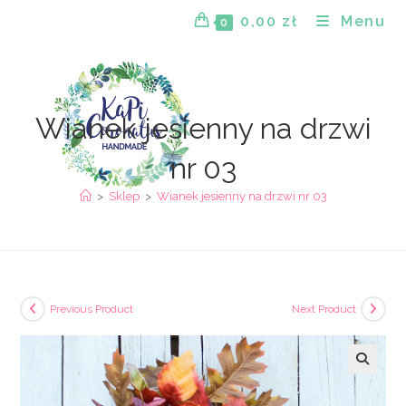
Skip
0,00
zł
Menu
0
to
content
Wianek jesienny na drzwi
nr 03
>
Sklep
>
Wianek jesienny na drzwi nr 03
Previous Product
Next Product