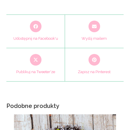
Opens
Opens
in
in
a
a
Udostępnij na Facebook'u
Wyślij mailem
new
new
window
window
Opens
Opens
in
in
a
a
Publikuj na Tweeter'ze
Zapisz na Pinterest
new
new
window
window
Podobne produkty