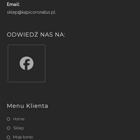
Email:
sklep@kapicoronatus.pl
ODWIEDŹ NAS NA:
Opens
in
a
Menu Klienta
new
tab
Home
Sklep
Moje konto