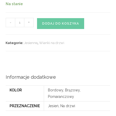
Na stanie
ilość
-
+
DODAJ DO KOSZYKA
Wianek
jesienny
na
Kategorie:
Jesienne
,
Wianki na drzwi
drzwi
nr
03
Informacje dodatkowe
KOLOR
Bordowy, Brązowy,
Pomarańczowy
PRZEZNACZENIE
Jesień, Na drzwi