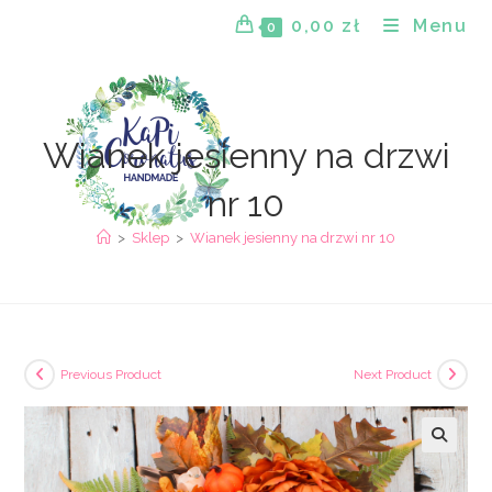
Skip
0,00
zł
Menu
0
to
content
Wianek jesienny na drzwi
nr 10
>
Sklep
>
Wianek jesienny na drzwi nr 10
Previous Product
Next Product