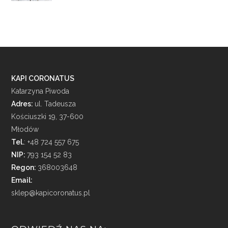
KAPI CORONATUS
Katarzyna Piwoda
Adres:
ul. Tadeusza
Kościuszki 19, 37-600
Młodów
Tel.
: +48 724 557 675
NIP:
793 154 52 83
Regon:
368003648
Email:
sklep@kapicoronatus.pl