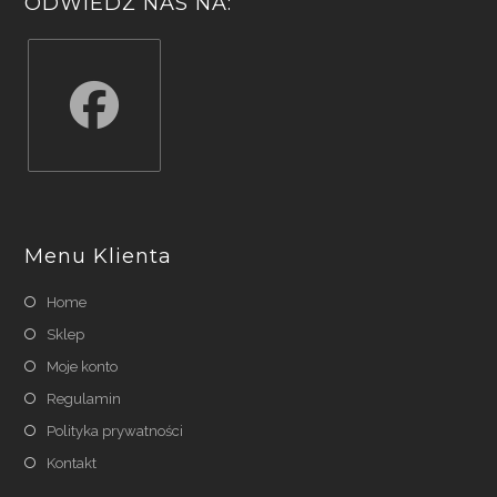
ODWIEDŹ NAS NA:
Opens
in
a
Menu Klienta
new
tab
Home
Sklep
Moje konto
Regulamin
Polityka prywatności
Kontakt