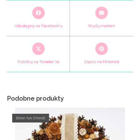
Opens
Opens
in
in
a
a
Udostępnij na Facebook'u
Wyślij mailem
new
new
window
window
Opens
Opens
in
in
a
a
Publikuj na Tweeter'ze
Zapisz na Pinterest
new
new
window
window
Podobne produkty
BRAK NA STANIE