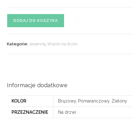
ilość
DODAJ DO KOSZYKA
Wianek
jesienny
na
Kategorie:
Jesienne
,
Wianki na drzwi
drzwi
nr
10
Informacje dodatkowe
KOLOR
Brązowy, Pomarańczowy, Zielony
PRZEZNACZENIE
Na drzwi