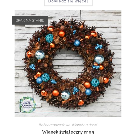
Dowiedz się więcej
BRAK NA STANIE
Bożonarodzeniowe
,
Wianki na drzwi
Wianek świąteczny nr 09