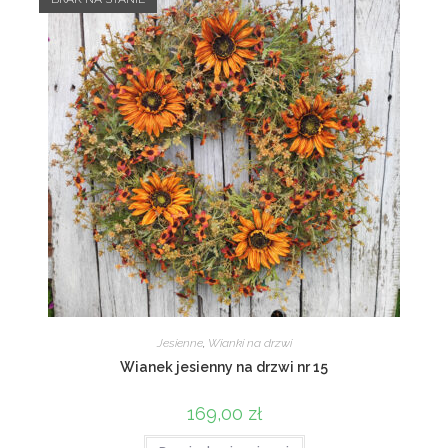
Jesienne
,
Wianki na drzwi
Wianek jesienny na drzwi nr 15
169,00
zł