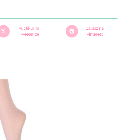
pens
Opens
Publikuj na
Zapisz na
n
Tweeter'ze
in
Pinterest
a
ew
new
indow
window