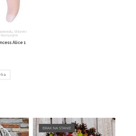
ateriału
,
Wianki i
i komunijne
ncess Alice 1
yka
BRAK NA STANIE