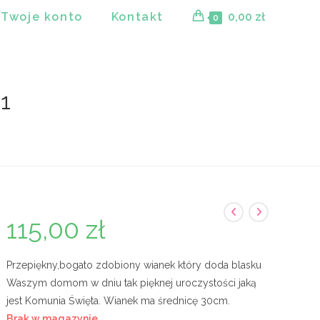
Twoje konto
Kontakt
0,00
zł
0
1
115,00
zł
Przepiękny,bogato zdobiony wianek który doda blasku
Waszym domom w dniu tak pięknej uroczystości jaką
jest Komunia Święta. Wianek ma średnicę 30cm.
Brak w magazynie