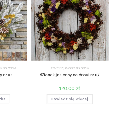
i na drzwi
Jesienne
,
Wianki na drzwi
y nr 04
Wianek jesienny na drzwi nr 07
120,00
zł
yka
Dowiedz się więcej