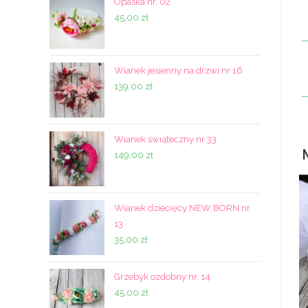
Opaska nr. 02
45,00
zł
Wianek jesienny na drzwi nr 16
139,00
zł
Wianek świąteczny nr 33
149,00
zł
Wianek dziecięcy NEW BORN nr.
13
35,00
zł
Grzebyk ozdobny nr. 14
45,00
zł