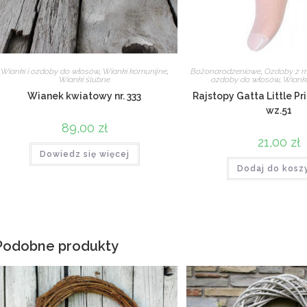
Wianki i ozdoby do włosów
,
Wianki komunijne
,
Bożonarodzeniowe
,
Ozdoby z m
Wianki ślubne
ozdoby do włosów
,
Wiank
Wianek kwiatowy nr. 333
Rajstopy Gatta Little Pri
wz.51
89,00
zł
21,00
zł
Dowiedz się więcej
Dodaj do kosz
Podobne produkty