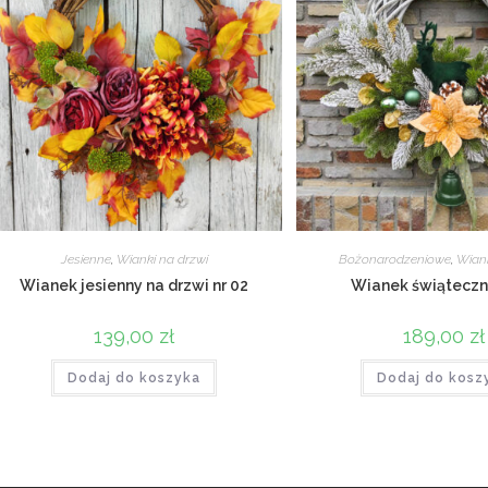
Jesienne
,
Wianki na drzwi
Bożonarodzeniowe
,
Wiank
Wianek jesienny na drzwi nr 02
Wianek świąteczn
139,00
zł
189,00
zł
Dodaj do koszyka
Dodaj do kosz