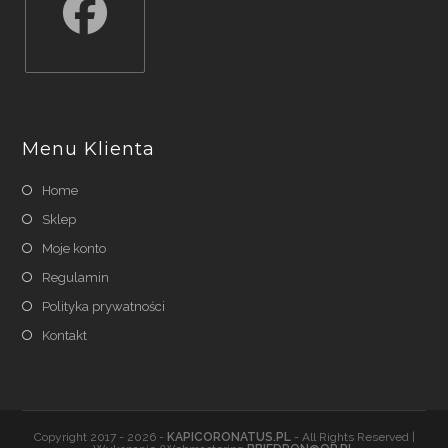
Opens
in
a
Menu Klienta
new
tab
Home
Sklep
Moje konto
Regulamin
Polityka prywatności
Kontakt
Copyright 2017 - 2026 -
KAPICORONATUS.PL
- All Rights Reserved |