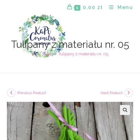
Skip
0,00
zł
Menu
0
to
content
Tulipany z materiału nr. 05
>
Sklep
>
Tulipany z materiału nr. 05
Previous Product
Next Product