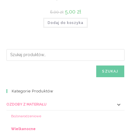
Pierwotna
5,00
zł
Aktualna
6,00
zł
cena
cena
wynosiła:
wynosi:
Dodaj do koszyka
6,00 zł.
5,00 zł.
SZUKAJ
Kategorie Produktów
OZDOBY Z MATERIAŁU
Bożonarodzeniowe
Wielkanocne