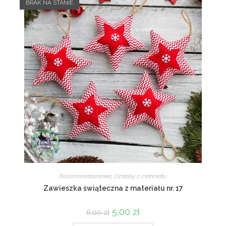
BRAK NA STANIE
Bożonarodzeniowe
,
Ozdoby z materiału
Zawieszka świąteczna z materiału nr. 17
Pierwotna
5,00
zł
Aktualna
6,00
zł
cena
cena
wynosiła:
wynosi: