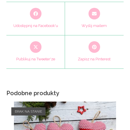
Opens
Opens
in
in
a
a
Udostępnij na Facebook'u
Wyślij mailem
new
new
window
window
Opens
Opens
in
in
a
a
Publikuj na Tweeter'ze
Zapisz na Pinterest
new
new
window
window
Podobne produkty
BRAK NA STANIE