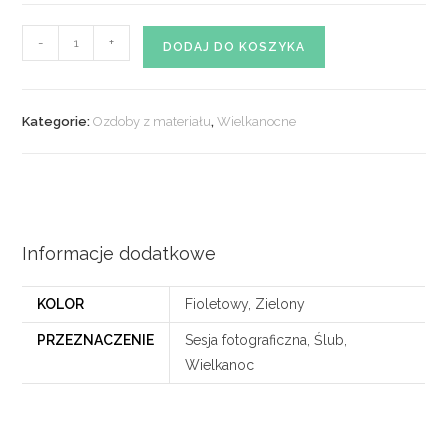
ilość
-
+
DODAJ DO KOSZYKA
Tulipany
z
materiału
Kategorie:
Ozdoby z materiału
,
Wielkanocne
nr.
05
Informacje dodatkowe
KOLOR
Fioletowy, Zielony
PRZEZNACZENIE
Sesja fotograficzna, Ślub,
Wielkanoc