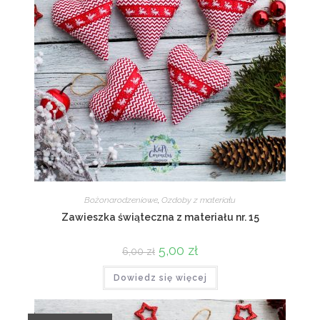
Bożonarodzeniowe
,
Ozdoby z materiału
Zawieszka świąteczna z materiału nr. 15
Pierwotna
5,00
zł
Aktualna
6,00
zł
cena
cena
wynosiła:
wynosi:
Dowiedz się więcej
6,00 zł.
5,00 zł.