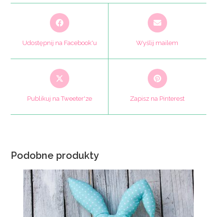
Opens
Opens
in
in
a
a
Udostępnij na Facebook'u
Wyślij mailem
new
new
window
window
Opens
Opens
in
in
a
a
Publikuj na Tweeter'ze
Zapisz na Pinterest
new
new
window
window
Podobne produkty