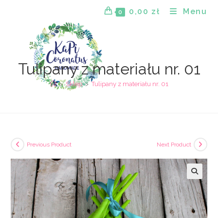
Skip
0,00
zł
Menu
0
to
content
Tulipany z materiału nr. 01
>
Sklep
>
Tulipany z materiału nr. 01
Previous Product
Next Product