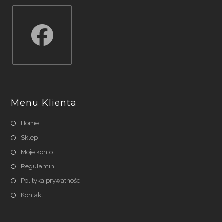
Opens
in
a
Menu Klienta
new
tab
Home
Sklep
Moje konto
Regulamin
Polityka prywatności
Kontakt