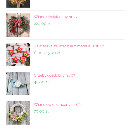
Wianek świąteczny nr 27
229,00
zł
Zawieszka świąteczna z materiału nr. 16
Pierwotna
Aktualna
6,00
zł
5,00
zł
cena
cena
wynosiła:
wynosi:
6,00 zł.
5,00 zł.
Grzebyk ozdobny nr. 07
45,00
zł
Wianek wielkanocny nr 02
79,00
zł