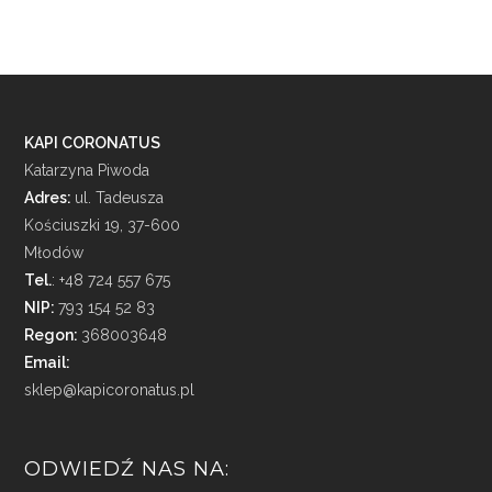
KAPI CORONATUS
Katarzyna Piwoda
Adres:
ul. Tadeusza
Kościuszki 19, 37-600
Młodów
Tel.
: +48 724 557 675
NIP:
793 154 52 83
Regon:
368003648
Email:
sklep@kapicoronatus.pl
ODWIEDŹ NAS NA: