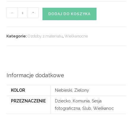
ilość
-
+
DODAJ DO KOSZYKA
Tulipany
z
materiału
Kategorie:
Ozdoby z materiału
,
Wielkanocne
nr.
01
Informacje dodatkowe
KOLOR
Niebieski, Zielony
PRZEZNACZENIE
Dziecko, Komunia, Sesja
fotograficzna, Ślub, Wielkanoc