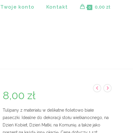
Twoje konto
Kontakt
0,00
zł
0
8,00
zł
Tulipany z materiału w delikatne fioletowo białe
paseczki. Idealne do dekoracji stołu wielkanocnego, na
Dzień Kobiet, Dzień Matki, na Komunię, a także jako
prezent na każdą inną okazję. Cena dotyczy 1 szt.