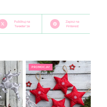
pens
Opens
Publikuj na
Zapisz na
n
Tweeter'ze
in
Pinterest
a
ew
new
indow
window
PROMOCJA!