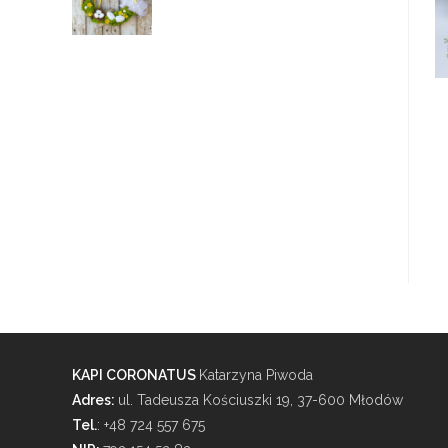
KAPI CORONATUS
Katarzyna Piwoda
Adres:
ul. Tadeusza Kościuszki 19, 37-600 Młodów
Tel.
: +48 724 557 675