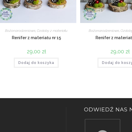
Bożonarodzeniowe
,
Ozdoby z materiału
Bożonarodzeniowe
,
Ozdoby
Renifer z materiału nr 15
Renifer z materiał
29,00
zł
29,00
zł
Dodaj do koszyka
Dodaj do kosz
ODWIEDŹ NAS N