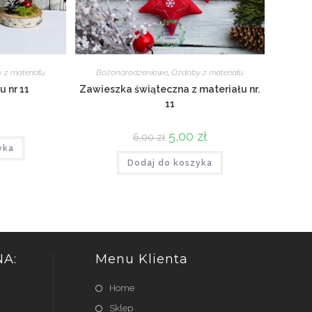
 z materiału
Bożonarodzeniowe
,
Ozdoby z materiału
u nr 11
Zawieszka świąteczna z materiału nr.
11
Pierwotna
5,00
zł
Aktualna
6,00
zł
cena
cena
yka
wynosiła:
wynosi:
Dodaj do koszyka
6,00 zł.
5,00 zł.
A:
Menu Klienta
Home
Sklep