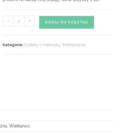
ilość
-
+
DODAJ DO KOSZYKA
Tulipany
z
materiału
Kategorie:
Ozdoby z materiału
,
Wielkanocne
nr.
06
czna, Wielkanoc