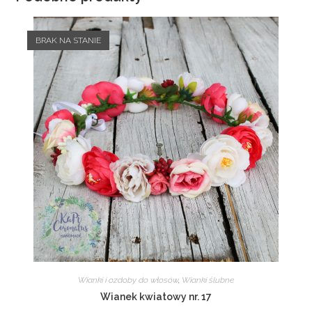
BRAK NA STANIE
Wianki i ozdoby do włosów
,
Wianki ślubne
Wianek kwiatowy nr. 17