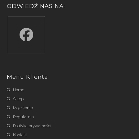
ODWIEDŹ NAS NA:
Opens
in
a
Menu Klienta
new
tab
Home
Sklep
Moje konto
Regulamin
Polityka prywatności
Kontakt