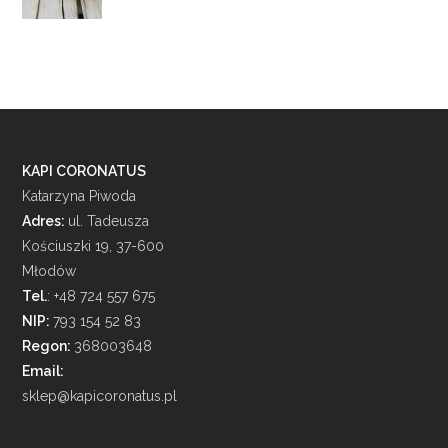
KAPI CORONATUS
Katarzyna Piwoda
Adres:
ul. Tadeusza
Kościuszki 19, 37-600
Młodów
Tel.
: +48 724 557 675
NIP:
793 154 52 83
Regon:
368003648
Email:
sklep@kapicoronatus.pl