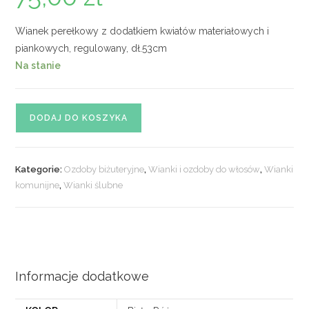
Wianek perełkowy z dodatkiem kwiatów materiałowych i
piankowych, regulowany, dł.53cm
Na stanie
ilość
DODAJ DO KOSZYKA
Wianek
z
perełkami
Kategorie:
Ozdoby biżuteryjne
,
Wianki i ozdoby do włosów
,
Wianki
nr.
komunijne
,
Wianki ślubne
08
Informacje dodatkowe