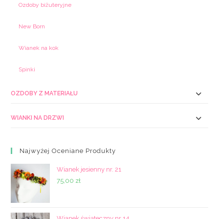
Ozdoby biżuteryjne
New Born
Wianek na kok
Spinki
OZDOBY Z MATERIAŁU
WIANKI NA DRZWI
Najwyżej Oceniane Produkty
Wianek jesienny nr. 21
75,00
zł
Wianek świąteczny nr 14