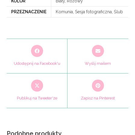
KOLOR
Biały, Różowy
PRZEZNACZENIE
Komunia, Sesja fotograficzna, Ślub
Opens
Opens
in
in
a
a
Udostępnij na Facebook'u
Wyślij mailem
new
new
window
window
Opens
Opens
in
in
a
a
Publikuj na Tweeter'ze
Zapisz na Pinterest
new
new
window
window
Podobne produkty