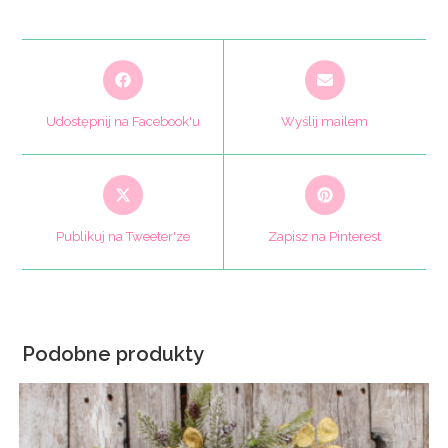
Opens
Opens
in
in
a
a
Udostępnij na Facebook'u
Wyślij mailem
new
new
window
window
Opens
Opens
in
in
a
a
Publikuj na Tweeter'ze
Zapisz na Pinterest
new
new
window
window
Podobne produkty