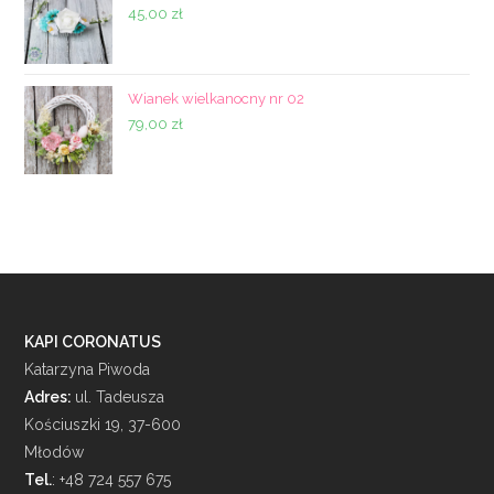
45,00
zł
Wianek wielkanocny nr 02
79,00
zł
KAPI CORONATUS
Katarzyna Piwoda
Adres:
ul. Tadeusza
Kościuszki 19, 37-600
Młodów
Tel.
: +48 724 557 675