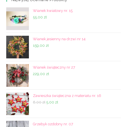
Wianek kwiatowy nr. 15
55,00
zł
Wianek jesienny na drzwi nr 14
159,00
zł
Wianek świąteczny nr 27
229,00
zł
Zawieszka świąteczna z materiału nr. 16
Pierwotna
Aktualna
6,00
zł
5,00
zł
cena
cena
wynosiła:
wynosi:
6,00 zł.
5,00 zł.
Grzebyk ozdobny nr. 07