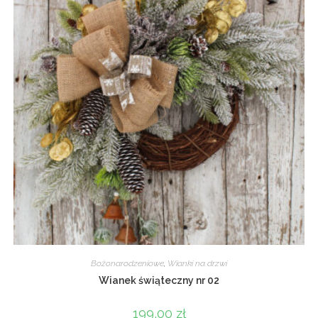
Bożonarodzeniowe
,
Wianki na drzwi
Wianek świąteczny nr 02
199,00
zł