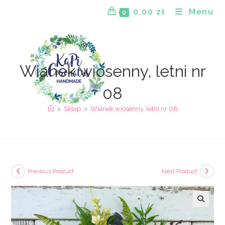
Skip
0,00
zł
Menu
0
to
content
Wianek wiosenny, letni nr
08
>
Sklep
>
Wianek wiosenny, letni nr 08
Previous Product
Next Product