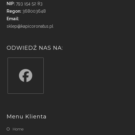
NIP:
793 154 52 83
Regon:
368003648
Email:
sklep@kapicoronatus.pl
ODWIEDŹ NAS NA:
Opens
in
a
Menu Klienta
new
tab
Home