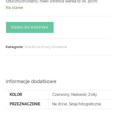
sztucznych(chabry, maki) średnica wianka to ok. 56cm
Na stanie
ilość
DODAJ DO KOSZYKA
Wianek
wiosenny,
letni
Kategorie:
Wianki na drzwi
,
Wiosenne
nr
08
Informacje dodatkowe
KOLOR
Czerwony, Niebieski, Żółty
PRZEZNACZENIE
Na drzwi, Sesja fotograficzna