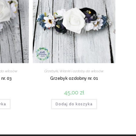
 do włosów
Grzebyki
,
Wianki i ozdoby do włosów
nr. 03
Grzebyk ozdobny nr. 01
45,00
zł
yka
Dodaj do koszyka