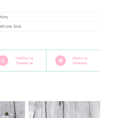
elony
aficzna, Ślub
pens
Opens
Publikuj na
Zapisz na
n
Tweeter'ze
in
Pinterest
a
ew
new
indow
window