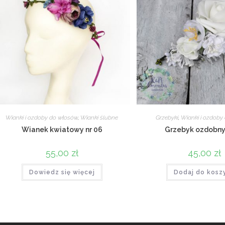
Wianki i ozdoby do włosów
,
Wianki ślubne
Grzebyki
,
Wianki i ozdoby
Wianek kwiatowy nr 06
Grzebyk ozdobny 
55,00
zł
45,00
zł
Dowiedz się więcej
Dodaj do kosz