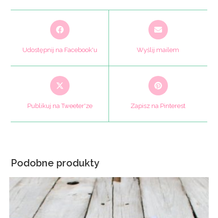
Opens
Opens
in
in
a
a
Udostępnij na Facebook'u
Wyślij mailem
new
new
window
window
Opens
Opens
in
in
a
a
Publikuj na Tweeter'ze
Zapisz na Pinterest
new
new
window
window
Podobne produkty