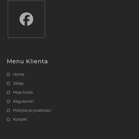
Opens
in
a
Menu Klienta
new
tab
Home
Sklep
Moje konto
Regulamin
Polityka prywatności
Kontakt