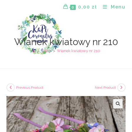
Skip
0,00
zł
Menu
0
to
content
Wianek kwiatowy nr 210
>
Sklep
>
Wianek kwiatowy nr 210
Previous Product
Next Product