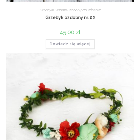
Grzebyki
,
Wianki i ozdoby do włosów
Grzebyk ozdobny nr. 02
45,00
zł
Dowiedz się więcej