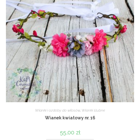
Wianki i ozdoby do włosów
,
Wianki ślubne
Wianek kwiatowy nr. 16
55,00
zł