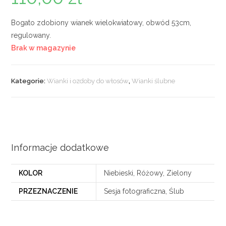
Bogato zdobiony wianek wielokwiatowy, obwód 53cm,
regulowany.
Brak w magazynie
Kategorie:
Wianki i ozdoby do włosów
,
Wianki ślubne
Informacje dodatkowe
KOLOR
Niebieski, Różowy, Zielony
PRZEZNACZENIE
Sesja fotograficzna, Ślub