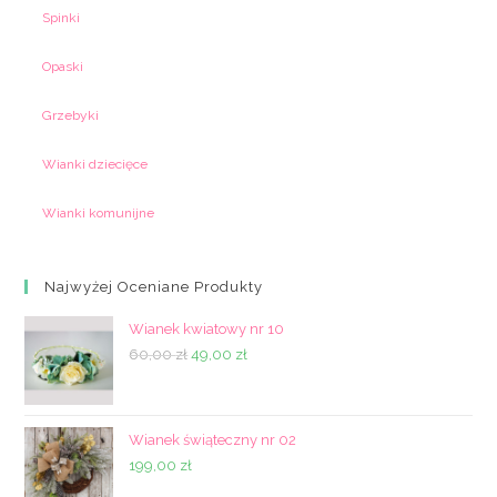
Spinki
Opaski
Grzebyki
Wianki dziecięce
Wianki komunijne
Najwyżej Oceniane Produkty
Wianek kwiatowy nr 10
Pierwotna
Aktualna
60,00
zł
49,00
zł
cena
cena
wynosiła:
wynosi:
60,00 zł.
49,00 zł.
Wianek świąteczny nr 02
199,00
zł