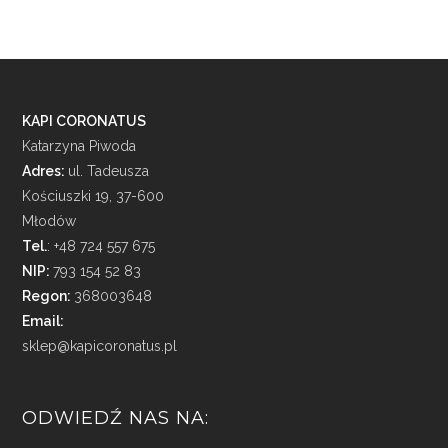
KAPI CORONATUS
Katarzyna Piwoda
Adres:
ul. Tadeusza
Kościuszki 19, 37-600
Młodów
Tel.
: +48 724 557 675
NIP:
793 154 52 83
Regon:
368003648
Email:
sklep@kapicoronatus.pl
ODWIEDŹ NAS NA: