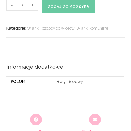
ilość
-
+
DODAJ DO KOSZYKA
Wianek
kwiatowy
nr.
Kategorie:
Wianki i ozdoby do włosów
,
Wianki komunijne
101
Informacje dodatkowe
KOLOR
Biały, Różowy
Opens
Opens
in
in
a
a