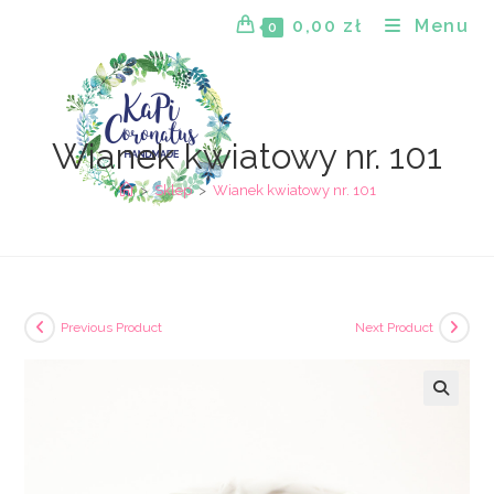
Skip
0,00
zł
Menu
0
to
content
Wianek kwiatowy nr. 101
>
Sklep
>
Wianek kwiatowy nr. 101
Previous Product
Next Product