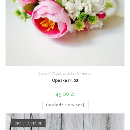
Opaski
,
Wianki i ozdoby do włosów
Opaska nr. 02
45,00
zł
Dowiedz się więcej
BRAK NA STANIE