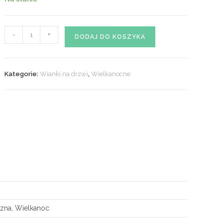
ilość
-
+
DODAJ DO KOSZYKA
Wianek
wielkanocny
nr
Kategorie:
Wianki na drzwi
,
Wielkanocne
06
iczna, Wielkanoc