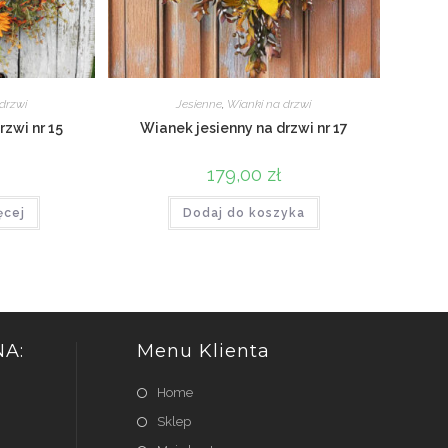
drzwi
Jesienne
,
Wianki na drzwi
rzwi nr 15
Wianek jesienny na drzwi nr 17
179,00
zł
ęcej
Dodaj do koszyka
A:
Menu Klienta
Home
Sklep