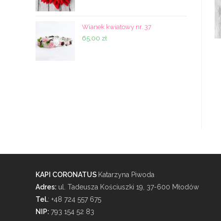
Wianek kwiatowy nr. 37
65,00
zł
KAPI CORONATUS
Katarzyna Piwoda
Adres:
ul. Tadeusza Kościuszki 19, 37-600 Młodów
Tel.
: +48 724 557 675
NIP:
793 154 52 83