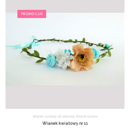
PROMOCJA!
Wianki i ozdoby do włosów
,
Wianki ślubne
Wianek kwiatowy nr 11