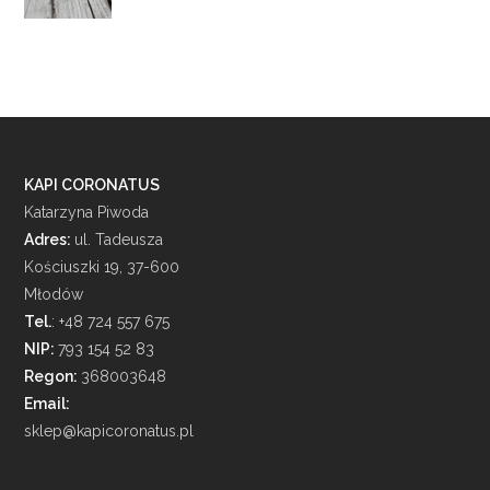
KAPI CORONATUS
Katarzyna Piwoda
Adres:
ul. Tadeusza
Kościuszki 19, 37-600
Młodów
Tel.
: +48 724 557 675
NIP:
793 154 52 83
Regon:
368003648
Email:
sklep@kapicoronatus.pl