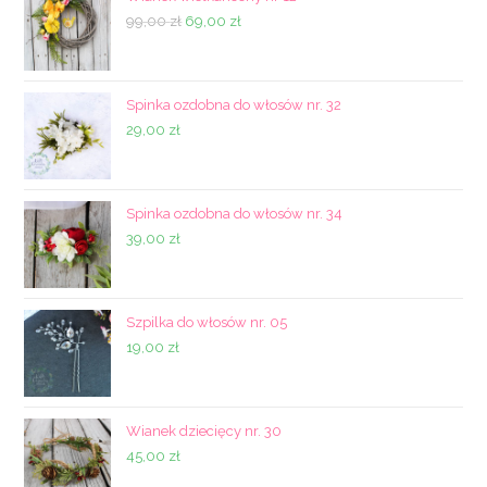
Pierwotna
Aktualna
99,00
zł
69,00
zł
cena
cena
wynosiła:
wynosi:
99,00 zł.
69,00 zł.
Spinka ozdobna do włosów nr. 32
29,00
zł
Spinka ozdobna do włosów nr. 34
39,00
zł
Szpilka do włosów nr. 05
19,00
zł
Wianek dziecięcy nr. 30
45,00
zł