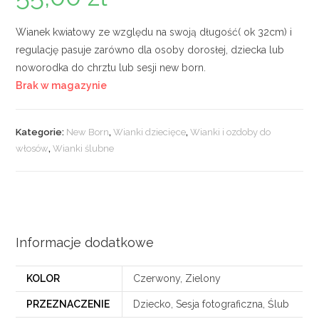
Wianek kwiatowy ze względu na swoją długość( ok 32cm) i
regulację pasuje zarówno dla osoby dorosłej, dziecka lub
noworodka do chrztu lub sesji new born.
Brak w magazynie
Kategorie:
New Born
,
Wianki dziecięce
,
Wianki i ozdoby do
włosów
,
Wianki ślubne
Informacje dodatkowe
KOLOR
Czerwony, Zielony
PRZEZNACZENIE
Dziecko, Sesja fotograficzna, Ślub