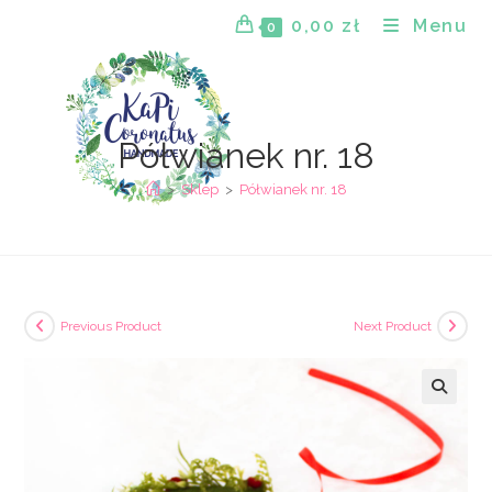
Skip
0,00
zł
Menu
0
to
content
Półwianek nr. 18
>
Sklep
>
Półwianek nr. 18
Previous Product
Next Product