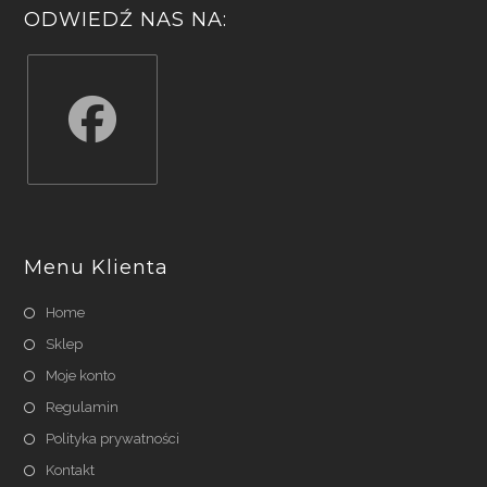
ODWIEDŹ NAS NA:
Opens
in
a
Menu Klienta
new
tab
Home
Sklep
Moje konto
Regulamin
Polityka prywatności
Kontakt