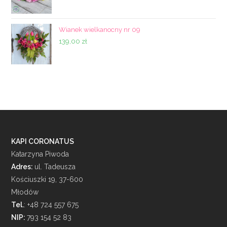
cena
cena
wynosiła:
wynosi:
65,00 zł.
55,00 zł.
Wianek wielkanocny nr 09
139,00
zł
KAPI CORONATUS
Katarzyna Piwoda
Adres:
ul. Tadeusza
Kościuszki 19, 37-600
Młodów
Tel.
: +48 724 557 675
NIP:
793 154 52 83