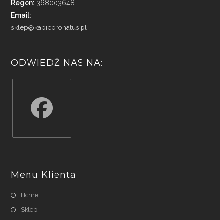
Regon:
368003648
Email:
sklep@kapicoronatus.pl
ODWIEDŹ NAS NA:
Opens
in
a
Menu Klienta
new
tab
Home
Sklep