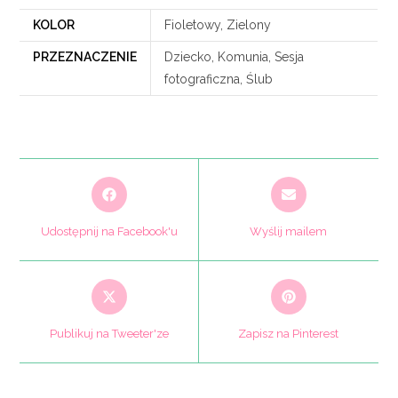
KOLOR
Fioletowy, Zielony
PRZEZNACZENIE
Dziecko, Komunia, Sesja
fotograficzna, Ślub
Opens
Opens
in
in
a
a
Udostępnij na Facebook'u
Wyślij mailem
new
new
window
window
Opens
Opens
in
in
a
a
Publikuj na Tweeter'ze
Zapisz na Pinterest
new
new
window
window