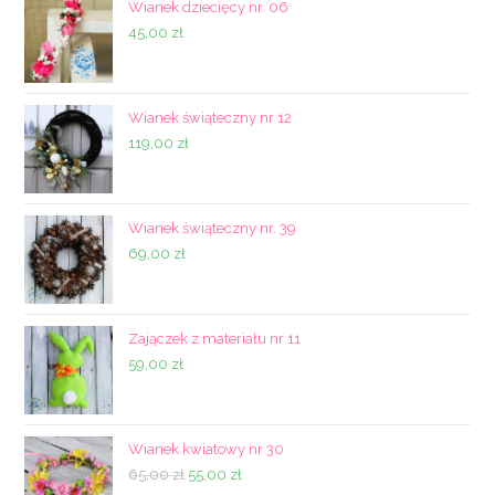
Wianek dziecięcy nr. 06
45,00
zł
Wianek świąteczny nr 12
119,00
zł
Wianek świąteczny nr. 39
69,00
zł
Zajączek z materiału nr 11
59,00
zł
Wianek kwiatowy nr 30
Pierwotna
Aktualna
65,00
zł
55,00
zł