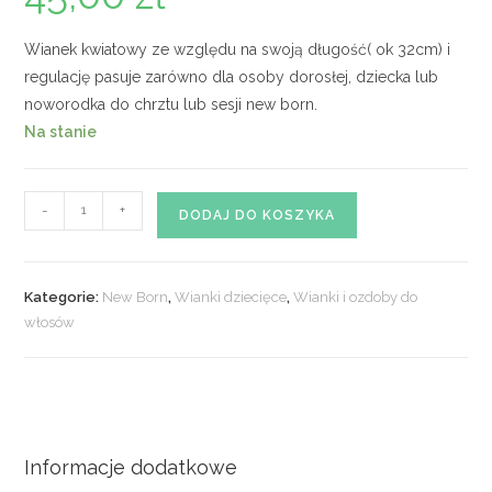
Wianek kwiatowy ze względu na swoją długość( ok 32cm) i
regulację pasuje zarówno dla osoby dorosłej, dziecka lub
noworodka do chrztu lub sesji new born.
Na stanie
ilość
-
+
DODAJ DO KOSZYKA
Półwianek
nr
17
Kategorie:
New Born
,
Wianki dziecięce
,
Wianki i ozdoby do
włosów
Informacje dodatkowe