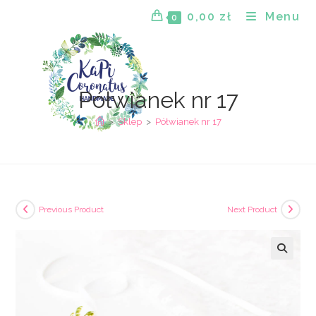
Skip
0,00
zł
Menu
0
to
content
Półwianek nr 17
>
Sklep
>
Półwianek nr 17
Previous Product
Next Product