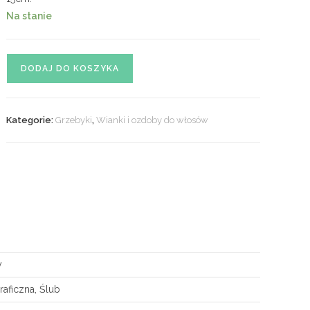
Na stanie
ilość
DODAJ DO KOSZYKA
Grzebyk
ozdobny
nr.
Kategorie:
Grzebyki
,
Wianki i ozdoby do włosów
18
y
raficzna, Ślub