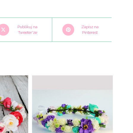
pens
Opens
Publikuj na
Zapisz na
n
Tweeter'ze
in
Pinterest
a
ew
new
indow
window