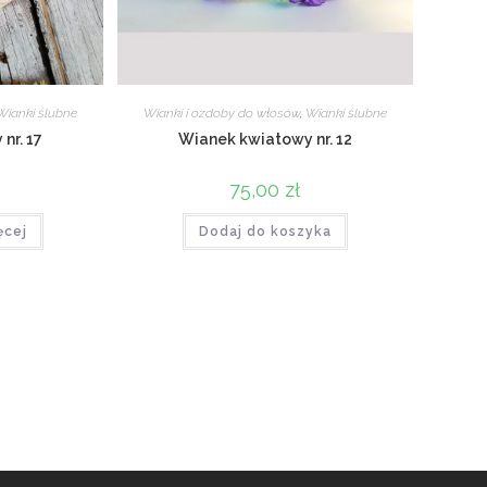
Wianki ślubne
Wianki i ozdoby do włosów
,
Wianki ślubne
nr. 17
Wianek kwiatowy nr. 12
75,00
zł
ęcej
Dodaj do koszyka