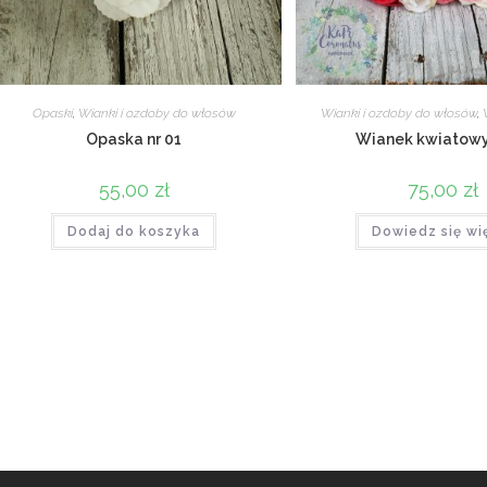
Opaski
,
Wianki i ozdoby do włosów
Wianki i ozdoby do włosów
,
Opaska nr 01
Wianek kwiatowy 
55,00
zł
75,00
zł
Dodaj do koszyka
Dowiedz się wi