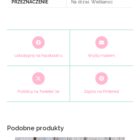
PRZEZNACZENIE
Na drzwi, Wielkanoc
Opens
Opens
in
in
a
a
Udostępnij na Facebook'u
Wyślij mailem
new
new
window
window
Opens
Opens
in
in
a
a
Publikuj na Tweeter'ze
Zapisz na Pinterest
new
new
window
window
Podobne produkty