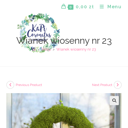
Skip
0,00
zł
Menu
0
to
content
Wianek wiosenny nr 23
>
Sklep
>
Wianek wiosenny nr 23
Previous Product
Next Product