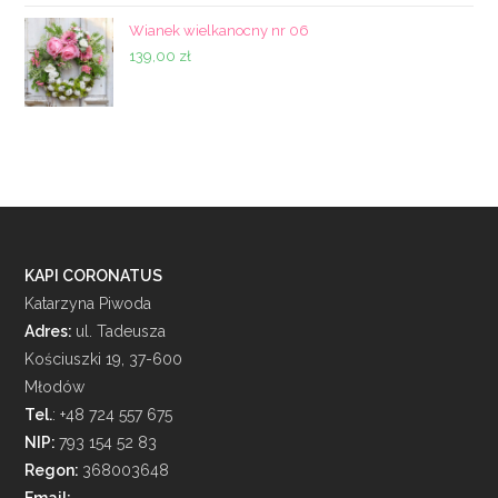
Wianek wielkanocny nr 06
139,00
zł
KAPI CORONATUS
Katarzyna Piwoda
Adres:
ul. Tadeusza
Kościuszki 19, 37-600
Młodów
Tel.
: +48 724 557 675
NIP:
793 154 52 83
Regon:
368003648