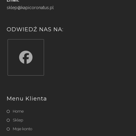
Email:
sklep@kapicoronatus.pl
ODWIEDŹ NAS NA:
Opens
in
a
Menu Klienta
new
tab
Home
Sklep
Moje konto