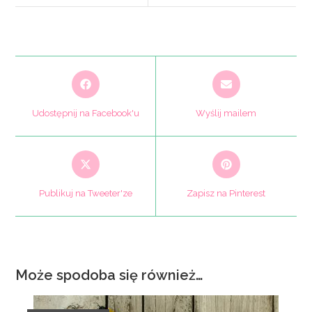
Opens
Opens
in
in
a
a
Udostępnij na Facebook'u
Wyślij mailem
new
new
window
window
Opens
Opens
in
in
a
a
Publikuj na Tweeter'ze
Zapisz na Pinterest
new
new
window
window
Może spodoba się również…