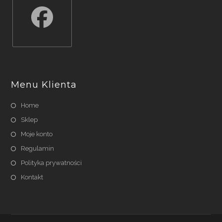
Opens
in
a
Menu Klienta
new
tab
Home
Sklep
Moje konto
Regulamin
Polityka prywatności
Kontakt