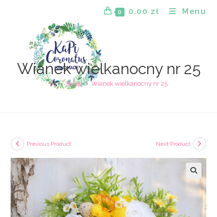
Skip
0,00
zł
Menu
0
to
content
Wianek wielkanocny nr 25
>
Sklep
>
Wianek wielkanocny nr 25
Previous Product
Next Product