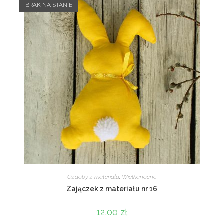
BRAK NA STANIE
Ozdoby z materiału
,
Wielkanocne
Zajączek z materiału nr 16
12,00
zł