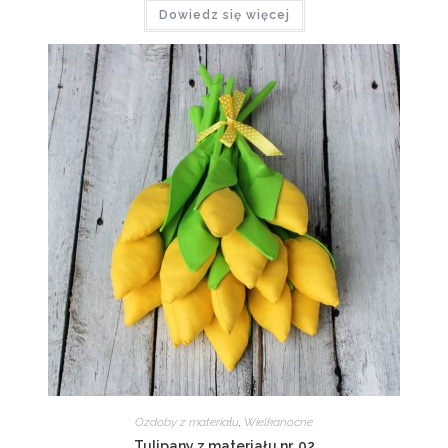
Dowiedz się więcej
Ozdoby z materiału
,
Wielkanocne
Tulipany z materiału nr. 02