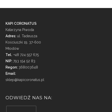
KAPI CORONATUS
Katarzyna Piwoda
Adres:
ul. Tadeusza
Kościuszki 19, 37-600
Młodów
Tel.
: +48 724 557 675
NIP:
793 154 52 83
Regon:
368003648
Email:
sklep@kapicoronatus.pl
ODWIEDŹ NAS NA: