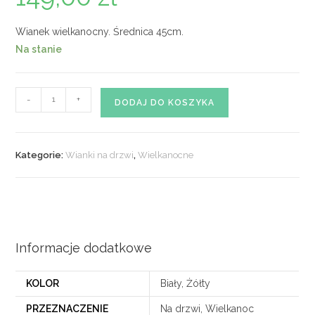
Wianek wielkanocny. Średnica 45cm.
Na stanie
ilość
-
+
DODAJ DO KOSZYKA
Wianek
wielkanocny
nr
Kategorie:
Wianki na drzwi
,
Wielkanocne
25
Informacje dodatkowe
KOLOR
Biały, Żółty
PRZEZNACZENIE
Na drzwi, Wielkanoc