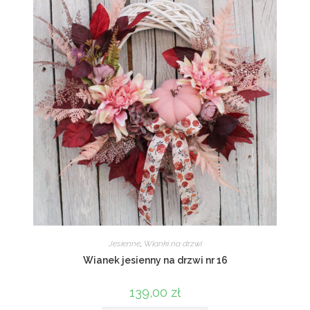
Jesienne
,
Wianki na drzwi
Wianek jesienny na drzwi nr 16
139,00
zł