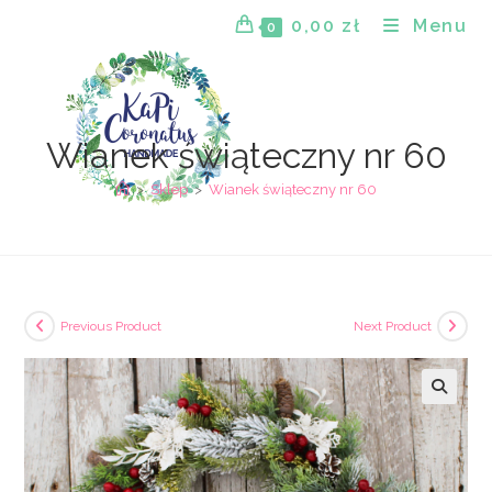
Skip
0,00
zł
Menu
0
to
content
Wianek świąteczny nr 60
>
Sklep
>
Wianek świąteczny nr 60
Previous Product
Next Product