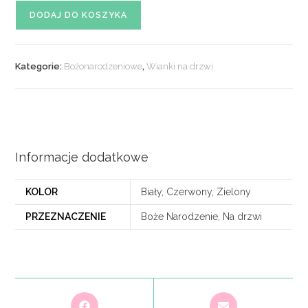
ilość
DODAJ DO KOSZYKA
Wianek
świąteczny
nr
Kategorie:
Bożonarodzeniowe
,
Wianki na drzwi
60
Informacje dodatkowe
KOLOR
Biały, Czerwony, Zielony
PRZEZNACZENIE
Boże Narodzenie, Na drzwi
Opens
Opens