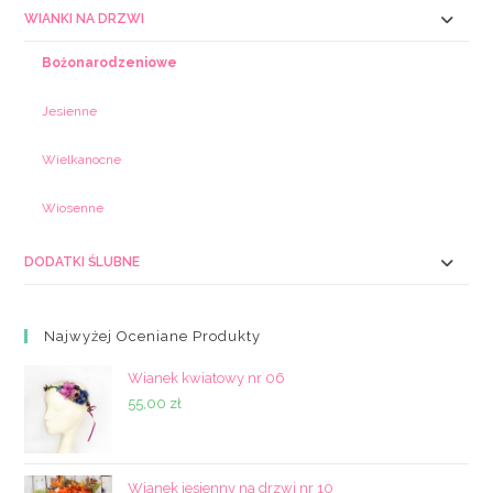
WIANKI NA DRZWI
Bożonarodzeniowe
Jesienne
Wielkanocne
Wiosenne
DODATKI ŚLUBNE
Najwyżej Oceniane Produkty
Wianek kwiatowy nr 06
55,00
zł
Wianek jesienny na drzwi nr 10