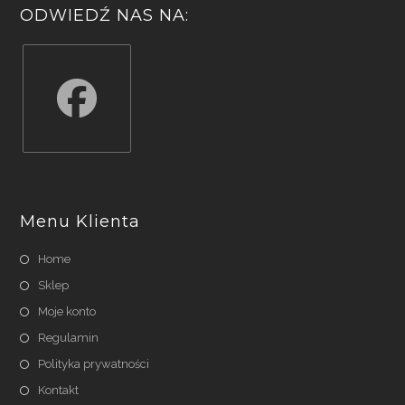
ODWIEDŹ NAS NA:
Opens
in
a
Menu Klienta
new
tab
Home
Sklep
Moje konto
Regulamin
Polityka prywatności
Kontakt