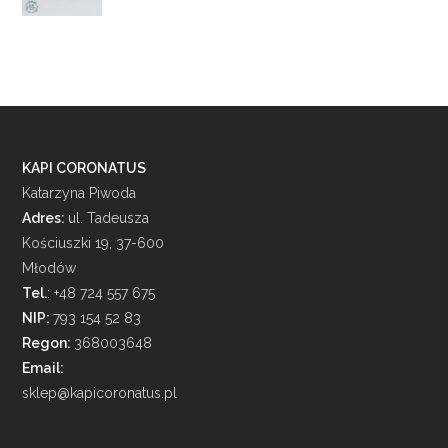
KAPI CORONATUS
Katarzyna Piwoda
Adres:
ul. Tadeusza
Kościuszki 19, 37-600
Młodów
Tel.
: +48 724 557 675
NIP:
793 154 52 83
Regon:
368003648
Email:
sklep@kapicoronatus.pl