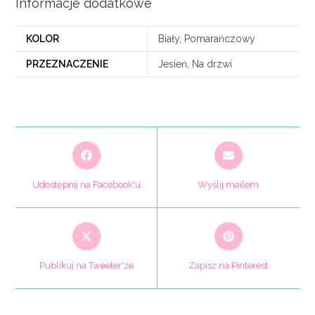
Informacje dodatkowe
KOLOR
Biały, Pomarańczowy
PRZEZNACZENIE
Jesień, Na drzwi
Opens
Opens
in
in
a
a
Udostępnij na Facebook'u
Wyślij mailem
new
new
window
window
Opens
Opens
in
in
a
a
Publikuj na Tweeter'ze
Zapisz na Pinterest
new
new
window
window