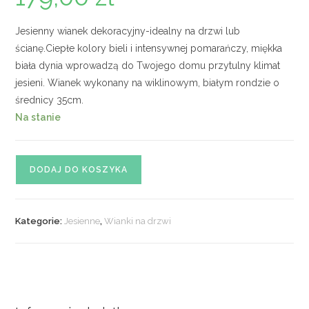
Jesienny wianek dekoracyjny-idealny na drzwi lub
ścianę.Ciepłe kolory bieli i intensywnej pomarańczy, miękka
biała dynia wprowadzą do Twojego domu przytulny klimat
jesieni. Wianek wykonany na wiklinowym, białym rondzie o
średnicy 35cm.
Na stanie
ilość
DODAJ DO KOSZYKA
Wianek
świąteczny
nr
Kategorie:
Jesienne
,
Wianki na drzwi
49