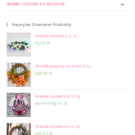
WIANKI I OZDOBY DO WŁOSÓW
Najwyżej Oceniane Produkty
Wianek kwiatowy nr. 12
75,00
zł
Wianek jesienny na drzwi nr 12
159,00
zł
Wianek świąteczny nr 25
Pierwotna
Aktualna
99,00
zł
89,00
zł
cena
cena
wynosiła:
wynosi:
99,00 zł.
89,00 zł.
Wianek świąteczny nr 43
220,00
zł