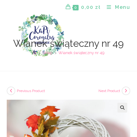
Skip
0,00
zł
Menu
0
to
content
Wianek świąteczny nr 49
>
Sklep
>
Wianek świąteczny nr 49
Previous Product
Next Product