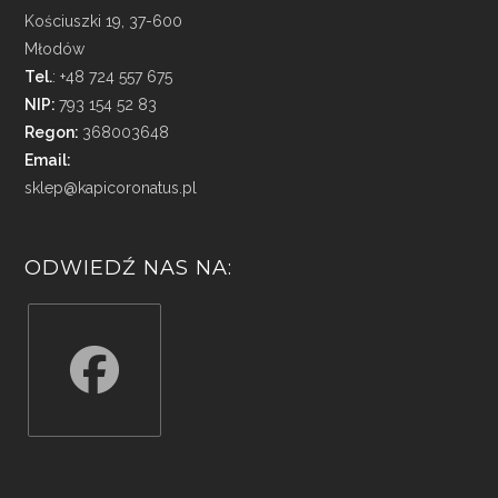
Kościuszki 19, 37-600
Młodów
Tel.
: +48 724 557 675
NIP:
793 154 52 83
Regon:
368003648
Email:
sklep@kapicoronatus.pl
ODWIEDŹ NAS NA:
Opens
in