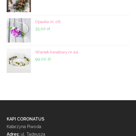
Opaska nr. 06
35,00
zł
Wianek kwiatowy nr 44
99,00
zł
KAPI CORONATUS
Katarzyna Piwoda
Adres:
ul. Tadeusza