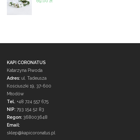
69,00
zł
KAPI CORONATUS
Katarzyna Piwoda
Adres:
ul. Tadeusza
Kościuszki 19, 37-600
Młodów
Tel.
: +48 724 557 675
NIP:
793 154 52 83
Regon:
368003648
Email:
sklep@kapicoronatus.pl