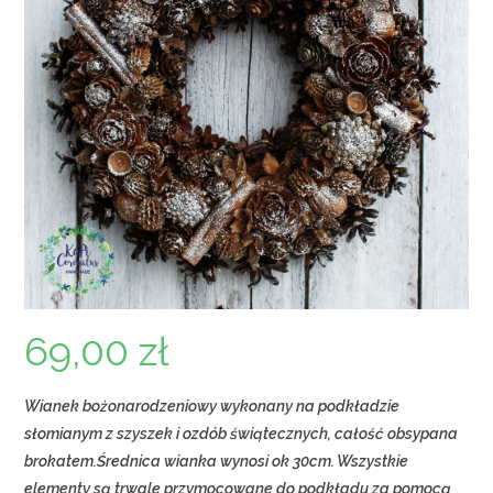
69,00
zł
Wianek bożonarodzeniowy wykonany na podkładzie
słomianym z szyszek i ozdób świątecznych, całość obsypana
brokatem.Średnica wianka wynosi ok 30cm. Wszystkie
elementy są trwale przymocowane do podkładu za pomocą