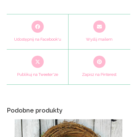
Opens
Opens
in
in
a
a
Udostępnij na Facebook'u
Wyślij mailem
new
new
window
window
Opens
Opens
in
in
a
a
Publikuj na Tweeter'ze
Zapisz na Pinterest
new
new
window
window
Podobne produkty