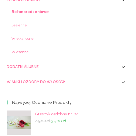
Bożonarodzeniowe
Jesienne
Wielkanocne
Wiosenne
DODATKI ŚLUBNE
WIANKI I OZDOBY DO WŁOSÓW
Najwyżej Oceniane Produkty
Grzebyk ozdobny nr. 04
Pierwotna
Aktualna
45,00
zł
35,00
zł
cena
cena
wynosiła:
wynosi: