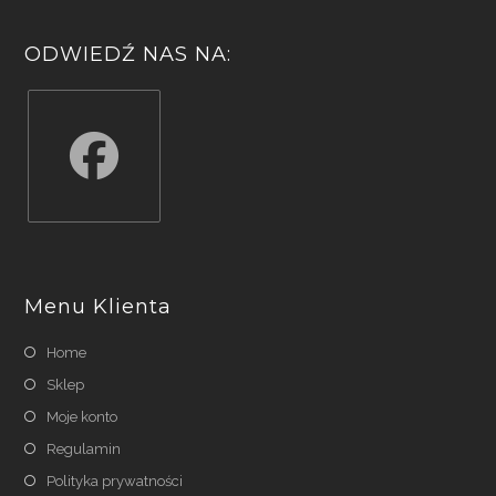
ODWIEDŹ NAS NA:
Opens
in
a
Menu Klienta
new
tab
Home
Sklep
Moje konto
Regulamin
Polityka prywatności