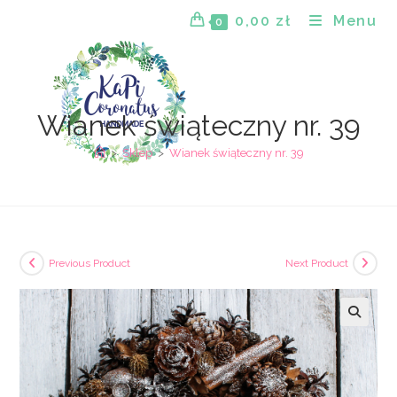
Skip
0,00
zł
Menu
0
to
content
Wianek świąteczny nr. 39
>
Sklep
>
Wianek świąteczny nr. 39
Previous Product
Next Product