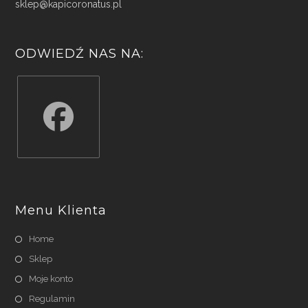
sklep@kapicoronatus.pl
ODWIEDŹ NAS NA:
Opens
in
a
Menu Klienta
new
tab
Home
Sklep
Moje konto
Regulamin