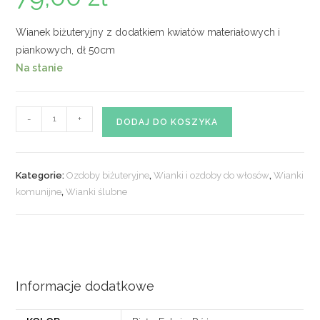
Wianek biżuteryjny z dodatkiem kwiatów materiałowych i
piankowych, dł 50cm
Na stanie
ilość
-
+
DODAJ DO KOSZYKA
Wianek
z
perełkami
Kategorie:
Ozdoby biżuteryjne
,
Wianki i ozdoby do włosów
,
Wianki
nr.
komunijne
,
Wianki ślubne
01
Informacje dodatkowe