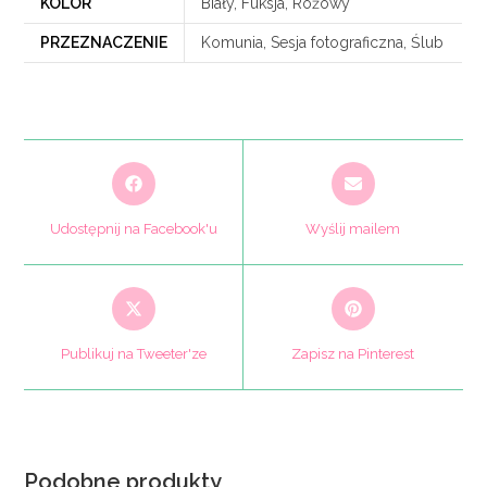
KOLOR
Biały, Fuksja, Różowy
PRZEZNACZENIE
Komunia, Sesja fotograficzna, Ślub
Opens
Opens
in
in
a
a
Udostępnij na Facebook'u
Wyślij mailem
new
new
window
window
Opens
Opens
in
in
a
a
Publikuj na Tweeter'ze
Zapisz na Pinterest
new
new
window
window
Podobne produkty