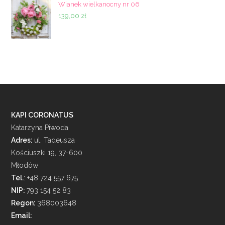
Wianek wielkanocny nr 06
139,00
zł
KAPI CORONATUS
Katarzyna Piwoda
Adres:
ul. Tadeusza
Kościuszki 19, 37-600
Młodów
Tel.
: +48 724 557 675
NIP:
793 154 52 83
Regon:
368003648
Email: