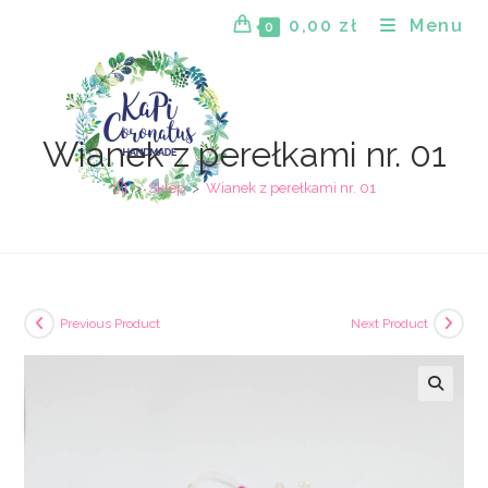
Skip
0,00
zł
Menu
0
to
content
Wianek z perełkami nr. 01
>
Sklep
>
Wianek z perełkami nr. 01
Previous Product
Next Product