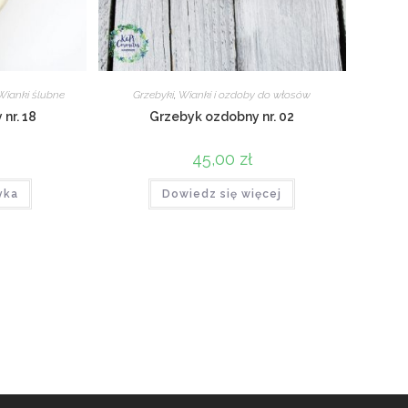
Wianki ślubne
Grzebyki
,
Wianki i ozdoby do włosów
nr. 18
Grzebyk ozdobny nr. 02
45,00
zł
yka
Dowiedz się więcej