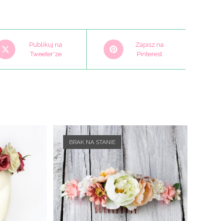
pens
Opens
Publikuj na
Zapisz na
n
Tweeter'ze
in
Pinterest
a
ew
new
indow
window
BRAK NA STANIE