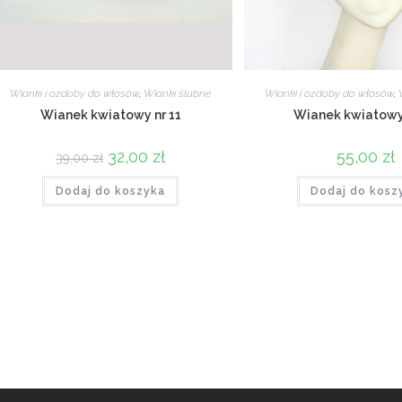
Wianki i ozdoby do włosów
,
Wianki ślubne
Wianki i ozdoby do włosów
,
Wianek kwiatowy nr 11
Wianek kwiatowy 
Pierwotna
32,00
zł
Aktualna
55,00
zł
39,00
zł
cena
cena
wynosiła:
wynosi:
Dodaj do koszyka
39,00 zł.
32,00 zł.
Dodaj do kosz