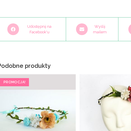
Opens
Opens
O
Udostępnij na
Wyślij
in
Facebook'u
in
mailem
i
a
a
a
new
new
n
window
window
w
Podobne produkty
PROMOCJA!