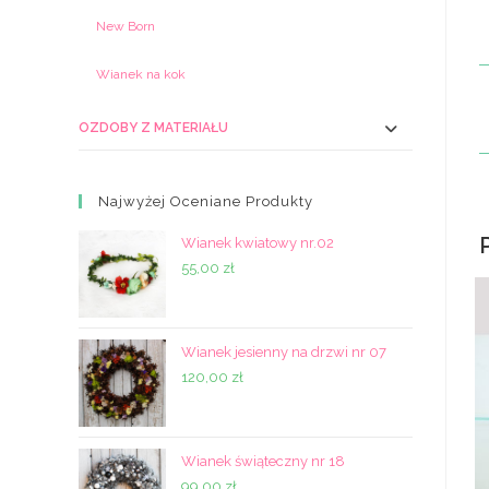
New Born
Wianek na kok
OZDOBY Z MATERIAŁU
Najwyżej Oceniane Produkty
Wianek kwiatowy nr.02
55,00
zł
Wianek jesienny na drzwi nr 07
120,00
zł
Wianek świąteczny nr 18
99,00
zł