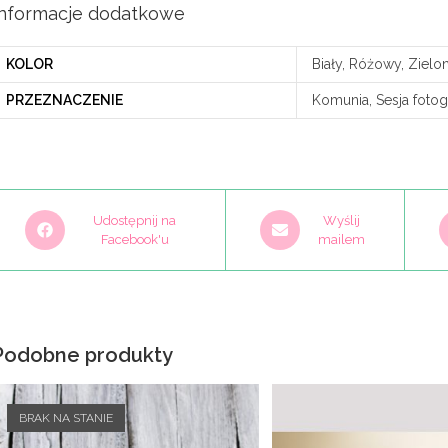
Informacje dodatkowe
KOLOR
Biały, Różowy, Zielo
PRZEZNACZENIE
Komunia, Sesja fotog
Opens
Opens
O
Udostępnij na
Wyślij
in
Facebook'u
in
mailem
i
a
a
a
new
new
n
window
window
w
Podobne produkty
BRAK NA STANIE