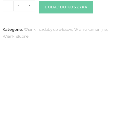
ilość
-
+
DODAJ DO KOSZYKA
Wianek
kwiatowy
nr.
Kategorie:
Wianki i ozdoby do włosów
,
Wianki komunijne
,
50
Wianki ślubne