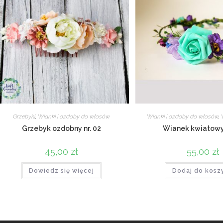
Grzebyki
,
Wianki i ozdoby do włosów
Wianki i ozdoby do włosów
,
Grzebyk ozdobny nr. 02
Wianek kwiatowy 
45,00
zł
55,00
zł
Dowiedz się więcej
Dodaj do kosz