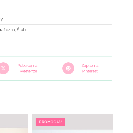
ny
raficzna, Ślub
pens
Opens
Publikuj na
Zapisz na
n
Tweeter'ze
in
Pinterest
a
ew
new
indow
window
PROMOCJA!