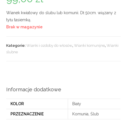
Wianek kwiatowy do ślubu lub komunii. Dł 50cm. wiązany z
tyłu tasiemką.
Brak w magazynie
Kategorie:
Wianki i ozdoby do włosów
,
Wianki komunijne
,
Wianki
ślubne
Informacje dodatkowe
KOLOR
Biały
PRZEZNACZENIE
Komunia, Ślub