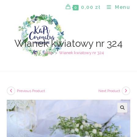
Skip
0,00
zł
Menu
0
to
content
Wianek kwiatowy nr 324
>
Sklep
>
Wianek kwiatowy nr 324
Previous Product
Next Product