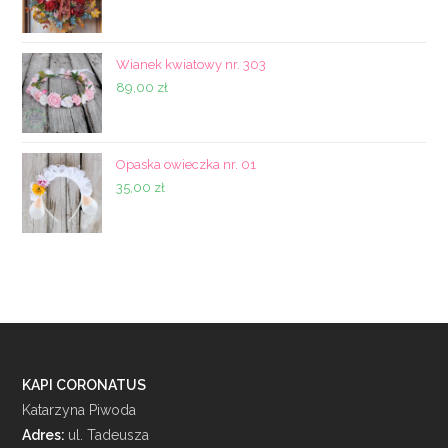
Wianek kwiatowy nr. 303
89,00
zł
Opaska owieczka nr. 01
35,00
zł
KAPI CORONATUS
Katarzyna Piwoda
Adres:
ul. Tadeusza