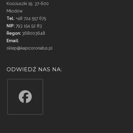
Kościuszki 19, 37-600
Młodów
Tel.
: +48 724 557 675
NIP:
793 154 52 83
Regon:
368003648
Email:
sklep@kapicoronatus.pl
ODWIEDŹ NAS NA:
Opens
in
a