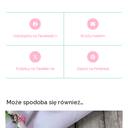
Opens
Opens
in
in
a
a
Udostępnij na Facebook'u
Wyślij mailem
new
new
window
window
Opens
Opens
in
in
a
a
Publikuj na Tweeter'ze
Zapisz na Pinterest
new
new
window
window
Może spodoba się również…