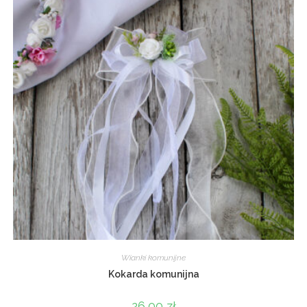
Wianki komunijne
Kokarda komunijna
26,00
zł