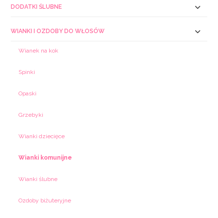
DODATKI ŚLUBNE
WIANKI I OZDOBY DO WŁOSÓW
Wianek na kok
Spinki
Opaski
Grzebyki
Wianki dziecięce
Wianki komunijne
Wianki ślubne
Ozdoby biżuteryjne