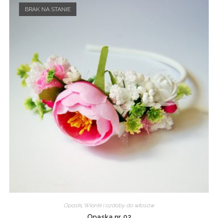
BRAK NA STANIE
Opaski
,
Wianki i ozdoby do włosów
Opaska nr. 02