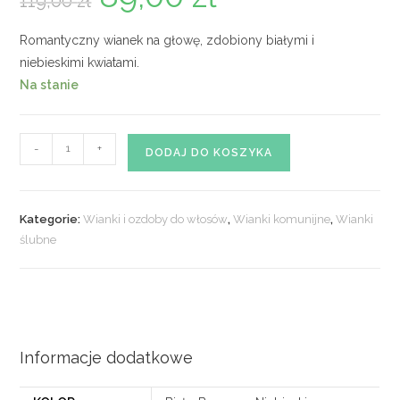
119,00
zł
wynosiła:
wynosi:
119,00 zł.
89,00 zł.
Romantyczny wianek na głowę, zdobiony białymi i
niebieskimi kwiatami.
Na stanie
ilość
-
+
DODAJ DO KOSZYKA
Wianek
kwiatowy
nr
Kategorie:
Wianki i ozdoby do włosów
,
Wianki komunijne
,
Wianki
304
ślubne
Informacje dodatkowe