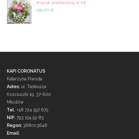
Wianek wielkanocny nr 06
139,00
zł
KAPI CORONATUS
Katarzyna Piwoda
Adres:
ul. Tadeusza
Kościuszki 19, 37-600
Młodów
Tel.
: +48 724 557 675
NIP:
793 154 52 83
Regon:
368003648
Email: