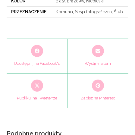
KOLOR
Biały, Brązowy, Niebieski
PRZEZNACZENIE
Komunia, Sesja fotograficzna, Ślub
Opens
Opens
in
in
a
a
Udostępnij na Facebook'u
Wyślij mailem
new
new
window
window
Opens
Opens
in
in
a
a
Publikuj na Tweeter'ze
Zapisz na Pinterest
new
new
window
window
Podobne produkty