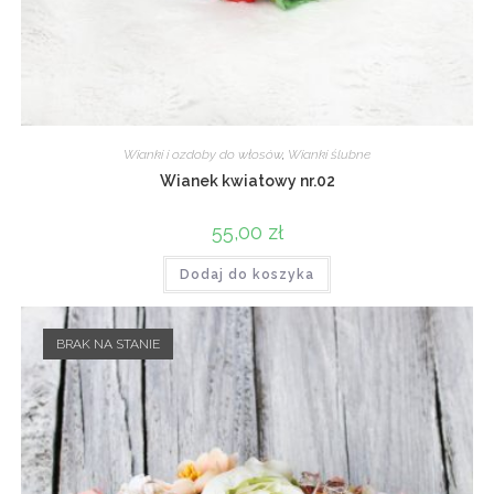
Wianki i ozdoby do włosów
,
Wianki ślubne
Wianek kwiatowy nr.02
55,00
zł
Dodaj do koszyka
BRAK NA STANIE