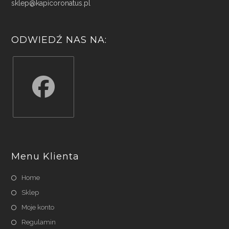
sklep@kapicoronatus.pl
ODWIEDŹ NAS NA:
Opens
in
a
Menu Klienta
new
tab
Home
Sklep
Moje konto
Regulamin