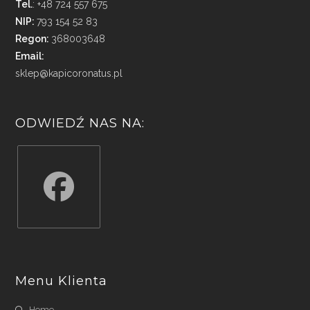
Tel.
: +48 724 557 675
NIP:
793 154 52 83
Regon:
368003648
Email:
sklep@kapicoronatus.pl
ODWIEDŹ NAS NA:
Opens
in
a
Menu Klienta
new
tab
Home