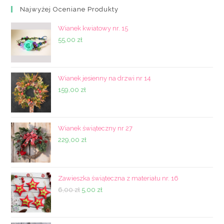
Najwyżej Oceniane Produkty
Wianek kwiatowy nr. 15
55,00
zł
Wianek jesienny na drzwi nr 14
159,00
zł
Wianek świąteczny nr 27
229,00
zł
Zawieszka świąteczna z materiału nr. 16
Pierwotna
Aktualna
6,00
zł
5,00
zł
cena
cena
wynosiła:
wynosi: