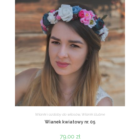
Wianki i ozdoby do włosów
,
Wianki ślubne
Wianek kwiatowy nr. 05
79,00
zł