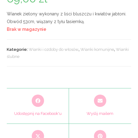
Wianek zielony wykonany z liści bluszczu i kwiatów jabłoni.
Obwód 53cm, wiązany z tyłu tasiemką.
Brak w magazynie
Kategorie:
Wianki i ozdoby do włosów
,
Wianki komunijne
,
Wianki
ślubne
Opens
Opens
in
in
a
a
Udostępnij na Facebook'u
Wyślij mailem
new
new
window
window
Opens
Opens