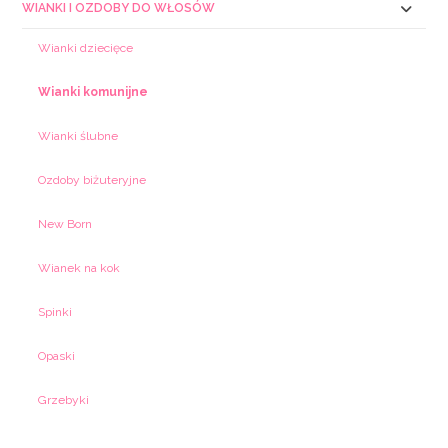
WIANKI I OZDOBY DO WŁOSÓW
Wianki dziecięce
Wianki komunijne
Wianki ślubne
Ozdoby biżuteryjne
New Born
Wianek na kok
Spinki
Opaski
Grzebyki