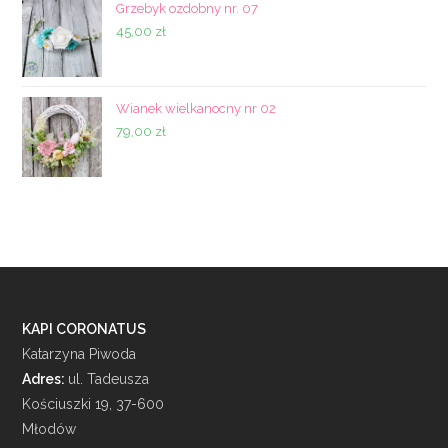
6,00 zł.
5,00 zł.
Grzebyk ozdobny nr. 07
45,00
zł
Wianek wielkanocny nr 02
79,00
zł
KAPI CORONATUS
Katarzyna Piwoda
Adres:
ul. Tadeusza
Kościuszki 19, 37-600
Młodów