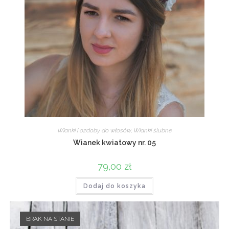
Wianki i ozdoby do włosów
,
Wianki ślubne
Wianek kwiatowy nr. 05
79,00
zł
Dodaj do koszyka
BRAK NA STANIE