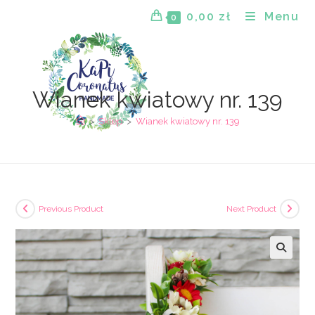
Skip
0,00
zł
Menu
0
to
content
Wianek kwiatowy nr. 139
>
Sklep
>
Wianek kwiatowy nr. 139
Previous Product
Next Product