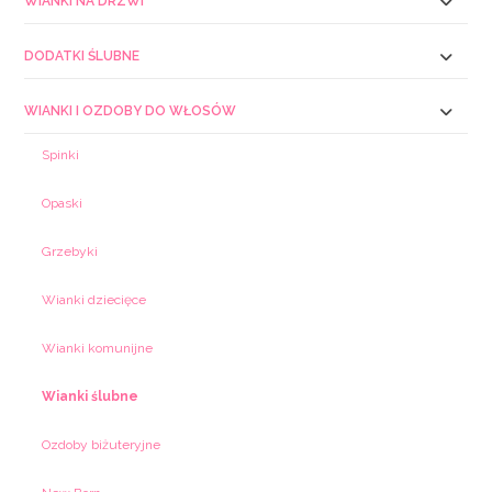
WIANKI NA DRZWI
DODATKI ŚLUBNE
WIANKI I OZDOBY DO WŁOSÓW
Spinki
Opaski
Grzebyki
Wianki dziecięce
Wianki komunijne
Wianki ślubne
Ozdoby biżuteryjne