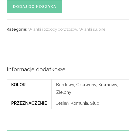
ilość
DODAJ DO KOSZYKA
Wianek
kwiatowy
nr.
Kategorie:
Wianki i ozdoby do włosów
,
Wianki ślubne
139
Informacje dodatkowe
KOLOR
Bordowy, Czerwony, Kremowy,
Zielony
PRZEZNACZENIE
Jesień, Komunia, Ślub