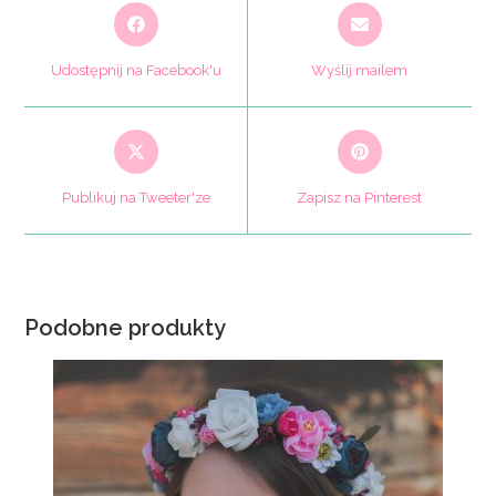
Opens
Opens
in
in
a
a
Udostępnij na Facebook'u
Wyślij mailem
new
new
window
window
Opens
Opens
in
in
a
a
Publikuj na Tweeter'ze
Zapisz na Pinterest
new
new
window
window
Podobne produkty