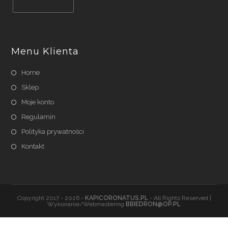
Opens
in
a
Menu Klienta
new
tab
Home
Sklep
Moje konto
Regulamin
Polityka prywatności
Kontakt
Copyright 2017 - 2026 -
KAPICORONATUS.PL
- All Rights Reserved |
Wykonanie/Webmastering
BBIEDRON@OP.PL