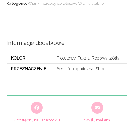
Kategorie:
Wianki i ozdoby do włosów
,
Wianki ślubne
Informacje dodatkowe
KOLOR
Fioletowy, Fuksja, Różowy, Żółty
PRZEZNACZENIE
Sesja fotograficzna, Ślub
Opens
Opens
in
in
a
a
Udostępnij na Facebook'u
Wyślij mailem
new
new
window
window