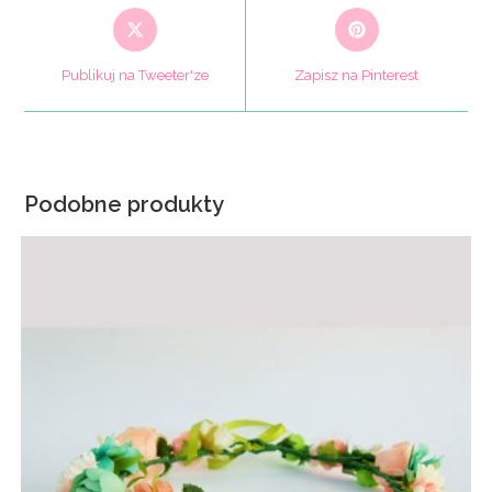
Opens
Opens
in
in
a
a
Publikuj na Tweeter'ze
Zapisz na Pinterest
new
new
window
window
Podobne produkty