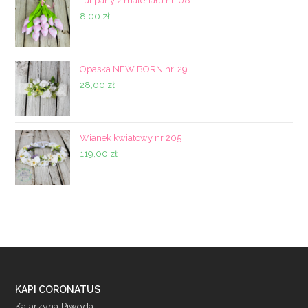
Tulipany z materiału nr. 08
8,00
zł
Opaska NEW BORN nr. 29
28,00
zł
Wianek kwiatowy nr 205
119,00
zł
KAPI CORONATUS
Katarzyna Piwoda