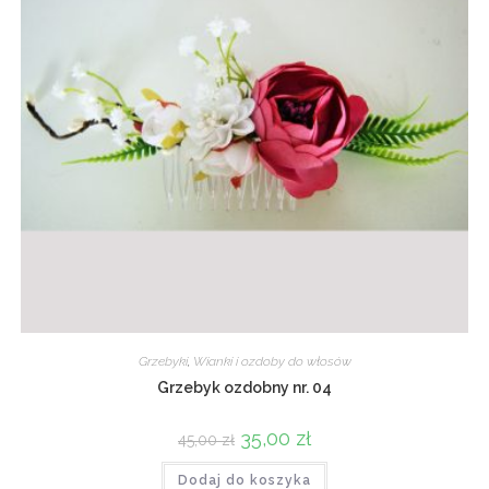
Grzebyki
,
Wianki i ozdoby do włosów
Grzebyk ozdobny nr. 04
Pierwotna
35,00
zł
Aktualna
45,00
zł
cena
cena
wynosiła:
wynosi:
Dodaj do koszyka
45,00 zł.
35,00 zł.