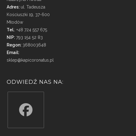
Adres:
ul. Tadeusza
Kościuszki 19, 37-600
Młodów
Tel.
: +48 724 557 675
NIP:
793 154 52 83
Regon:
368003648
Email:
sklep@kapicoronatus.pl
ODWIEDŹ NAS NA:
Opens