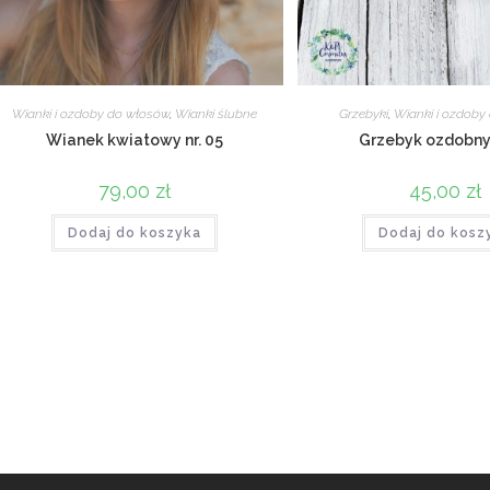
Wianki i ozdoby do włosów
,
Wianki ślubne
Grzebyki
,
Wianki i ozdoby
Wianek kwiatowy nr. 05
Grzebyk ozdobny 
79,00
zł
45,00
zł
Dodaj do koszyka
Dodaj do kosz