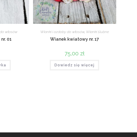
 do włosów
Wianki i ozdoby do włosów
,
Wianki ślubne
nr. 01
Wianek kwiatowy nr. 17
75,00
zł
yka
Dowiedz się więcej