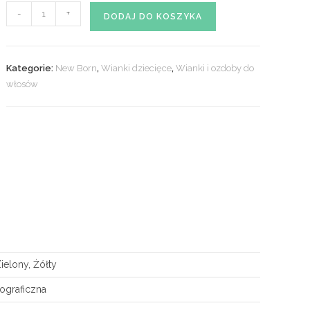
ilość
-
+
DODAJ DO KOSZYKA
Wianek
dziecięcy
NEW
Kategorie:
New Born
,
Wianki dziecięce
,
Wianki i ozdoby do
BORN
włosów
nr.
30
elony, Żółty
tograficzna