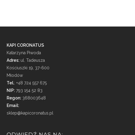
KAPI CORONATUS
Katarzyna Piwoda
Adres:
ul. Tadeusza
Kościuszki 19, 37-600
Młodów
Tel.
: +48 724 557 675
NIP:
793 154 52 83
Regon:
368003648
Email:
sklep@kapicoronatus.pl
ODWIEDŹ NAS NA: