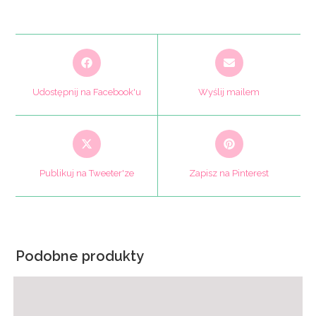
Opens
Opens
in
in
a
a
Udostępnij na Facebook'u
Wyślij mailem
new
new
window
window
Opens
Opens
in
in
a
a
Publikuj na Tweeter'ze
Zapisz na Pinterest
new
new
window
window
Podobne produkty