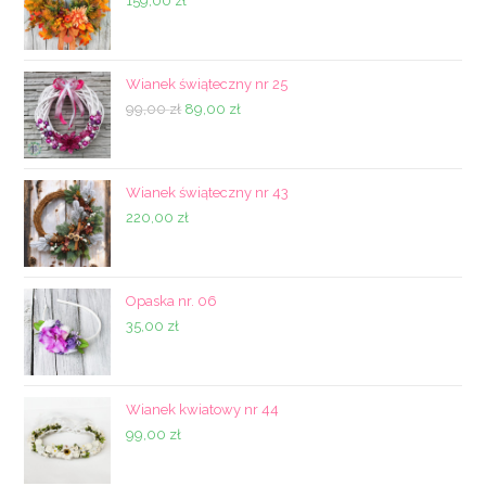
159,00
zł
Wianek świąteczny nr 25
Pierwotna
Aktualna
99,00
zł
89,00
zł
cena
cena
wynosiła:
wynosi:
99,00 zł.
89,00 zł.
Wianek świąteczny nr 43
220,00
zł
Opaska nr. 06
35,00
zł
Wianek kwiatowy nr 44
99,00
zł