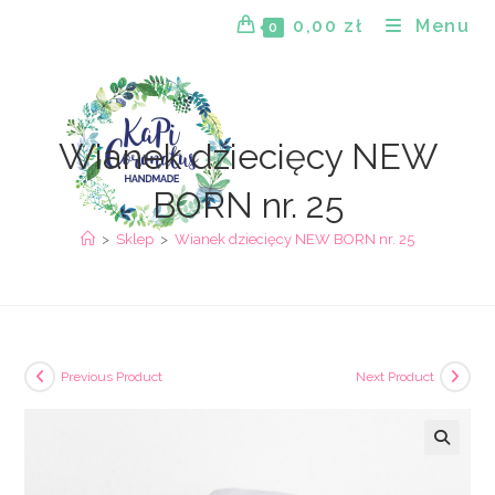
Skip
0,00
zł
Menu
0
to
content
Wianek dziecięcy NEW
BORN nr. 25
>
Sklep
>
Wianek dziecięcy NEW BORN nr. 25
Previous Product
Next Product