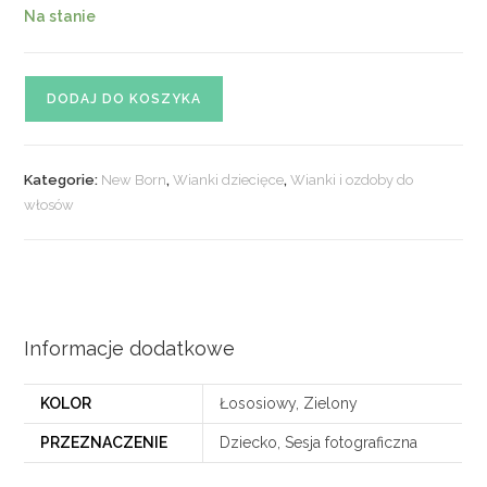
Na stanie
ilość
DODAJ DO KOSZYKA
Wianek
dziecięcy
NEW
Kategorie:
New Born
,
Wianki dziecięce
,
Wianki i ozdoby do
BORN
włosów
nr.
25
Informacje dodatkowe
KOLOR
Łososiowy, Zielony
PRZEZNACZENIE
Dziecko, Sesja fotograficzna