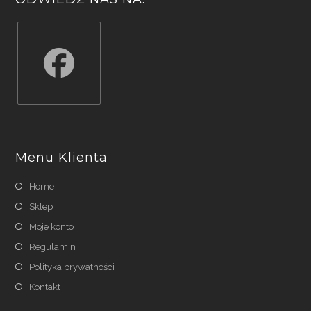
Opens
in
a
Menu Klienta
new
tab
Home
Sklep
Moje konto
Regulamin
Polityka prywatności
Kontakt