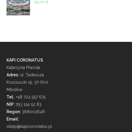
15,00
zł
KAPI CORONATUS
Katarzyna Piwoda
Adres:
ul. Tadeusza
Kościuszki 19, 37-600
Młodów
Tel.
: +48 724 557 675
NIP:
793 154 52 83
Regon:
368003648
Email:
sklep@kapicoronatus.pl