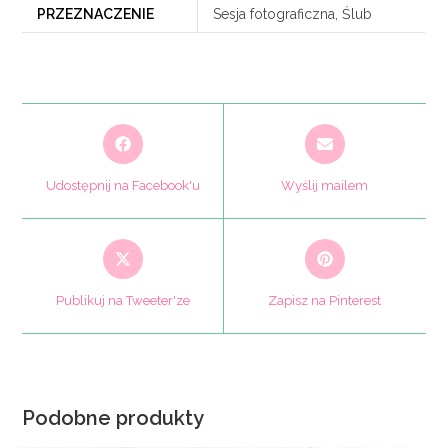
PRZEZNACZENIE
Sesja fotograficzna, Ślub
Opens
Opens
in
in
a
a
Udostępnij na Facebook'u
Wyślij mailem
new
new
window
window
Opens
Opens
in
in
a
a
Publikuj na Tweeter'ze
Zapisz na Pinterest
new
new
window
window
Podobne produkty