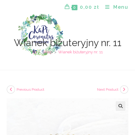
Skip
0,00
zł
Menu
0
to
content
Wianek biżuteryjny nr. 11
>
Sklep
>
Wianek biżuteryjny nr. 11
Previous Product
Next Product