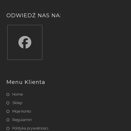
ODWIEDŹ NAS NA:
Opens
in
a
Menu Klienta
new
tab
Home
Sklep
Moje konto
Regulamin
Polityka prywatności