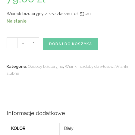
Wianek biżuteryjny z kryształkami dł. 53cm,
Na stanie
ilość
-
+
DODAJ DO KOSZYKA
Wianek
biżuteryjny
nr.
Kategorie:
Ozdoby biżuteryjne
,
Wianki i ozdoby do włosów
,
Wianki
11
ślubne
Informacje dodatkowe
KOLOR
Biały