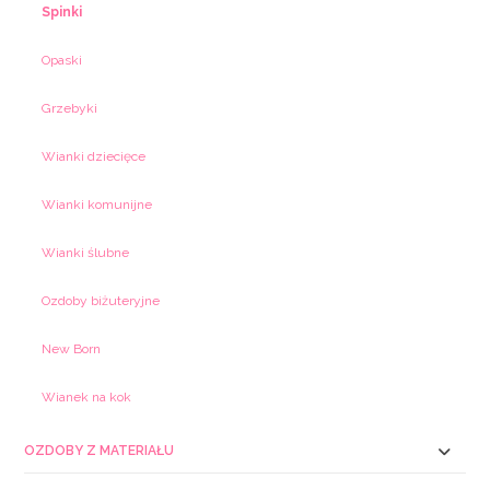
Spinki
Opaski
Grzebyki
Wianki dziecięce
Wianki komunijne
Wianki ślubne
Ozdoby biżuteryjne
New Born
Wianek na kok
OZDOBY Z MATERIAŁU