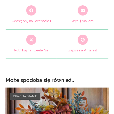
Opens
Opens
in
in
a
a
Udostępnij na Facebook'u
Wyślij mailem
new
new
window
window
Opens
Opens
in
in
a
a
Publikuj na Tweeter'ze
Zapisz na Pinterest
new
new
window
window
Może spodoba się również…
BRAK NA STANIE