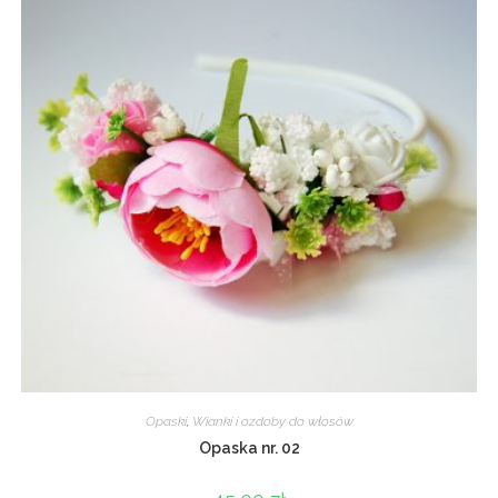
Opaski
,
Wianki i ozdoby do włosów
Opaska nr. 02