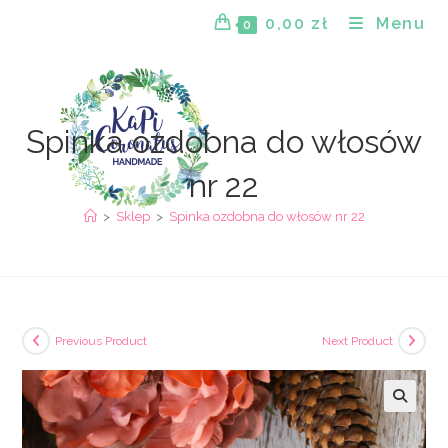
Skip
0,00
zł
Menu
0
to
content
Spinka ozdobna do włosów
nr 22
>
Sklep
>
Spinka ozdobna do włosów nr 22
Previous Product
Next Product