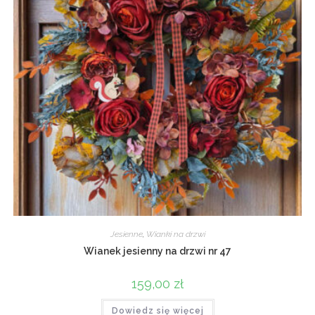
Jesienne
,
Wianki na drzwi
Wianek jesienny na drzwi nr 47
159,00
zł
Dowiedz się więcej