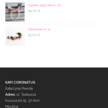
Opaska zajączek nr. 02
49,00
zł
Półwianek nr 12
55,00
zł
KAPI CORONATUS
Katarzyna Piwoda
Adres:
ul. Tadeusza
Kościuszki 19, 37-600
Młodów