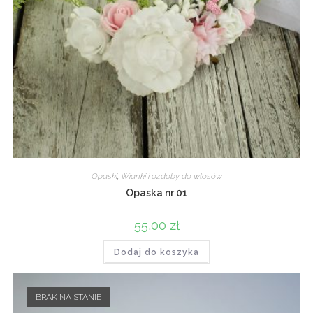
Opaski
,
Wianki i ozdoby do włosów
Opaska nr 01
55,00
zł
Dodaj do koszyka
BRAK NA STANIE