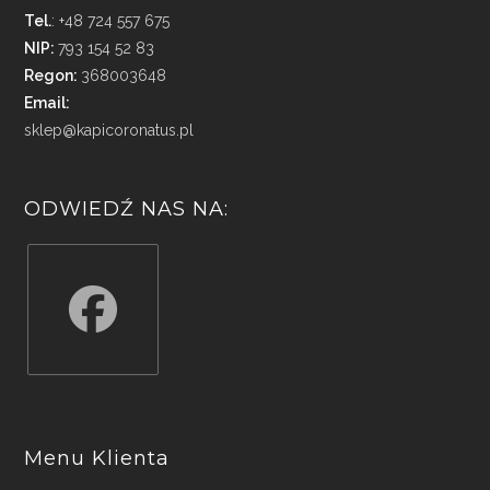
Tel.
: +48 724 557 675
NIP:
793 154 52 83
Regon:
368003648
Email:
sklep@kapicoronatus.pl
ODWIEDŹ NAS NA:
Opens
in
a
Menu Klienta
new