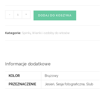
ilość
-
+
DODAJ DO KOSZYKA
Spinka
ozdobna
do
Kategorie:
Spinki
,
Wianki i ozdoby do włosów
włosów
nr
22
Informacje dodatkowe
KOLOR
Brązowy
PRZEZNACZENIE
Jesień, Sesja fotograficzna, Ślub