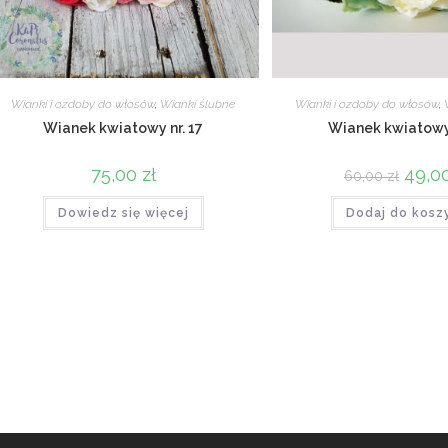
Wianki i ozdoby do włosów
,
Wianki ślubne
Wianki i ozdoby do włosów
,
Wianek kwiatowy nr. 17
Wianek kwiatowy
75,00
zł
Pierwo
49,0
60,00
zł
cena
wynosi
Dowiedz się więcej
Dodaj do kosz
60,00 