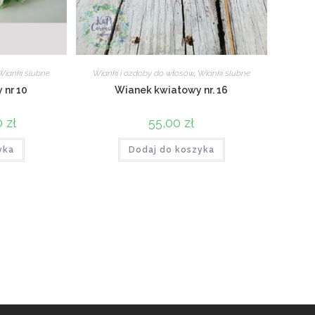
Wianki ślubne
Wianki i ozdoby do włosów
,
Wianki ślubne
 nr 10
Wianek kwiatowy nr. 16
tna
0
zł
Aktualna
55,00
zł
cena
ła:
wynosi:
yka
zł.
49,00 zł.
Dodaj do koszyka