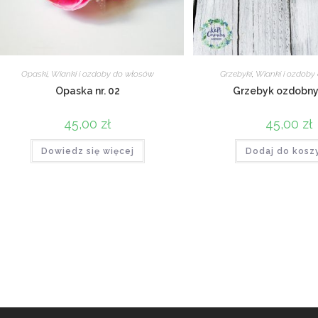
Opaski
,
Wianki i ozdoby do włosów
Grzebyki
,
Wianki i ozdoby
Opaska nr. 02
Grzebyk ozdobny 
45,00
zł
45,00
zł
Dowiedz się więcej
Dodaj do kosz