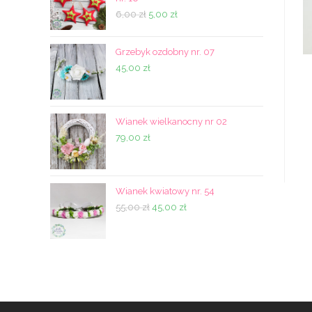
Pierwotna
Aktualna
6,00
zł
5,00
zł
cena
cena
wynosiła:
wynosi:
Grzebyk ozdobny nr. 07
6,00 zł.
5,00 zł.
45,00
zł
Wianek wielkanocny nr 02
79,00
zł
Wianek kwiatowy nr. 54
Pierwotna
Aktualna
55,00
zł
45,00
zł
cena
cena
wynosiła:
wynosi:
55,00 zł.
45,00 zł.