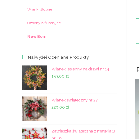
Wianki ślubne
Ozdoby biżuteryjne
New Born
Najwyżej Oceniane Produkty
Wianek jesienny na drzwi nr 14
159,00
zł
Wianek świąteczny nr 27
229,00
zł
Zawieszka świąteczna z materiału
nr. 16