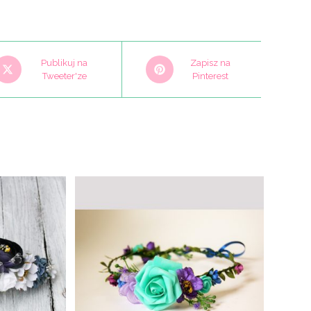
pens
Opens
Publikuj na
Zapisz na
n
Tweeter'ze
in
Pinterest
a
ew
new
indow
window