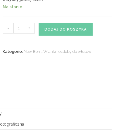
Na stanie
ilość
-
+
DODAJ DO KOSZYKA
Opaska
NEW
BORN
Kategorie:
New Born
,
Wianki i ozdoby do włosów
nr
34
y
fotograficzna