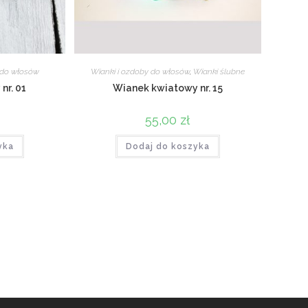
 do włosów
Wianki i ozdoby do włosów
,
Wianki ślubne
nr. 01
Wianek kwiatowy nr. 15
55,00
zł
yka
Dodaj do koszyka