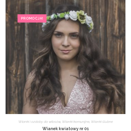
PROMOCJA!
Wianki i ozdoby do włosów
,
Wianki komunijne
,
Wianki ślubne
Wianek kwiatowy nr 01