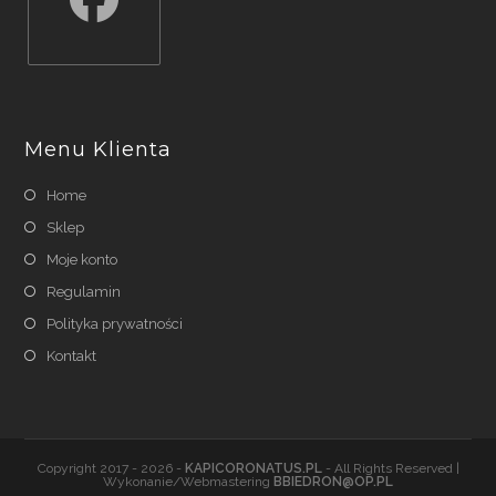
Opens
in
a
Menu Klienta
new
tab
Home
Sklep
Moje konto
Regulamin
Polityka prywatności
Kontakt
Copyright 2017 - 2026 -
KAPICORONATUS.PL
- All Rights Reserved |
Wykonanie/Webmastering
BBIEDRON@OP.PL