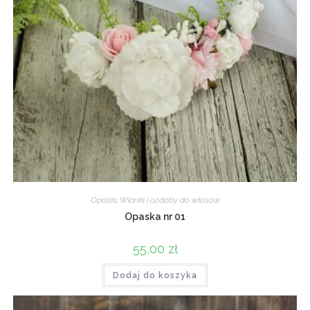
Opaski
,
Wianki i ozdoby do włosów
Opaska nr 01
55,00
zł
Dodaj do koszyka