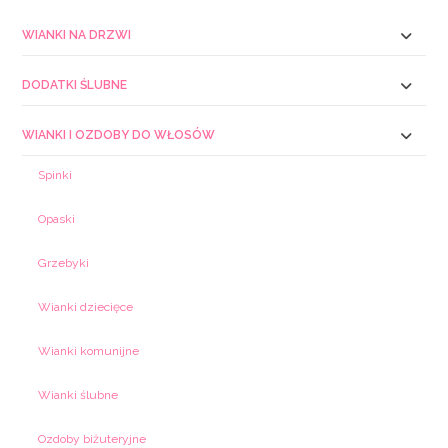
WIANKI NA DRZWI
DODATKI ŚLUBNE
WIANKI I OZDOBY DO WŁOSÓW
Spinki
Opaski
Grzebyki
Wianki dziecięce
Wianki komunijne
Wianki ślubne
Ozdoby biżuteryjne