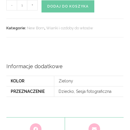
ilość
-
+
DODAJ DO KOSZYKA
Opaska
NEW
BORN
Kategorie:
New Born
,
Wianki i ozdoby do włosów
nr
21
Informacje dodatkowe
KOLOR
Zielony
PRZEZNACZENIE
Dziecko, Sesja fotograficzna
Opens
Opens