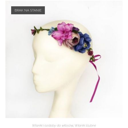
BRAK NA STANIE
Wianki i ozdoby do włosów
,
Wianki ślubne