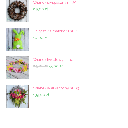
Wianek świąteczny nr. 39
69,00
zł
Zajączek z materiału nr 11
59,00
zł
Wianek kwiatowy nr 30
Pierwotna
Aktualna
65,00
zł
55,00
zł
cena
cena
wynosiła:
wynosi:
65,00 zł.
55,00 zł.
Wianek wielkanocny nr 09
139,00
zł