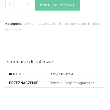
ilość
-
+
DODAJ DO KOSZYKA
Opaska
NEW
BORN
Kategorie:
New Born
,
Opaski
,
Wianki dziecięce
,
Wianki i ozdoby
nr.
do włosów
01
Informacje dodatkowe
KOLOR
Biały, Niebieski
PRZEZNACZENIE
Dziecko, Sesja fotograficzna