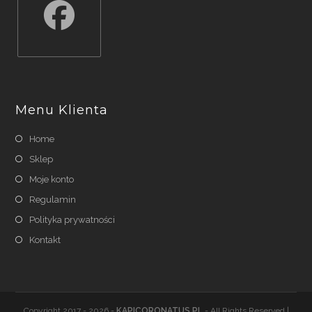
Opens
in
a
Menu Klienta
new
tab
Home
Sklep
Moje konto
Regulamin
Polityka prywatności
Kontakt
Copyright 2017 - 2026 -
KAPICORONATUS.PL
- All Rights Reserved |