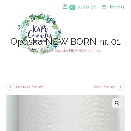
Skip
0,00
zł
Menu
0
to
content
Opaska NEW BORN nr. 01
>
Sklep
>
Opaska NEW BORN nr. 01
Previous Product
Next Product