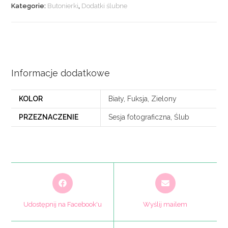
Kategorie:
Butonierki
,
Dodatki ślubne
Informacje dodatkowe
KOLOR
Biały, Fuksja, Zielony
PRZEZNACZENIE
Sesja fotograficzna, Ślub
Opens
Opens
in
in
a
a
Udostępnij na Facebook'u
Wyślij mailem
new
new
window
window