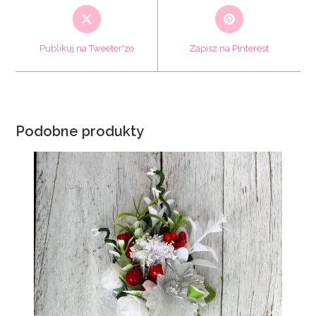
Opens
Opens
in
in
a
a
Publikuj na Tweeter'ze
Zapisz na Pinterest
new
new
window
window
Podobne produkty