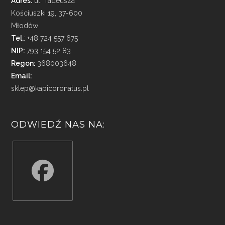
Adres:
ul. Tadeusza
Kościuszki 19, 37-600
Młodów
Tel.
: +48 724 557 675
NIP:
793 154 52 83
Regon:
368003648
Email:
sklep@kapicoronatus.pl
ODWIEDŹ NAS NA:
Opens
in