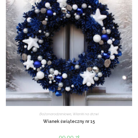
Bożonarodzeniowe
,
Wianki na drzwi
Wianek świąteczny nr 15
99,00
zł