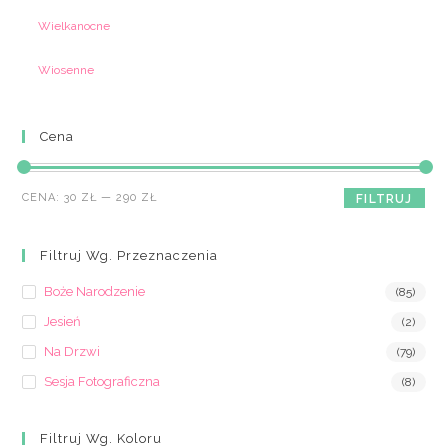
Wielkanocne
Wiosenne
Cena
Cena
Cena
CENA:
30 ZŁ
—
290 ZŁ
FILTRUJ
min
max
Filtruj Wg. Przeznaczenia
Boże Narodzenie
(85)
Jesień
(2)
Na Drzwi
(79)
Sesja Fotograficzna
(8)
Filtruj Wg. Koloru