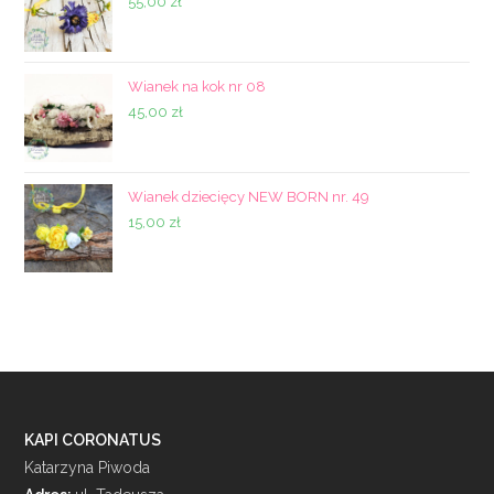
55,00
zł
Wianek na kok nr 08
45,00
zł
Wianek dziecięcy NEW BORN nr. 49
15,00
zł
KAPI CORONATUS
Katarzyna Piwoda