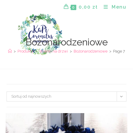
Skip
0,00
zł
Menu
0
to
content
Bożonarodzeniowe
>
Produkty
>
Wianki na drzwi
>
Bożonarodzeniowe
>
Page 7
Sortuj od najnowszych