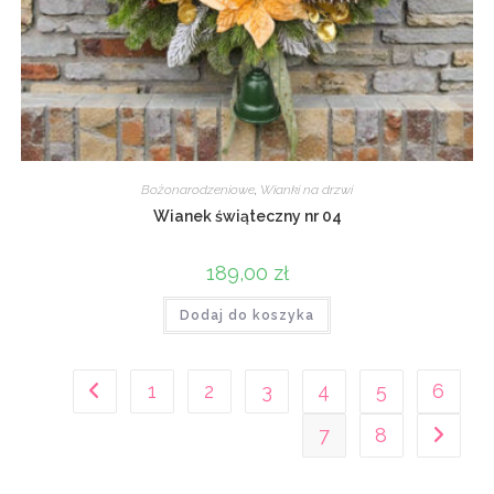
Bożonarodzeniowe
,
Wianki na drzwi
Wianek świąteczny nr 04
189,00
zł
Dodaj do koszyka
1
2
3
4
5
6
7
8