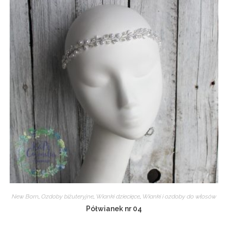
New Born
,
Ozdoby biżuteryjne
,
Wianki dziecięce
,
Wianki i ozdoby do włosów
Półwianek nr 04