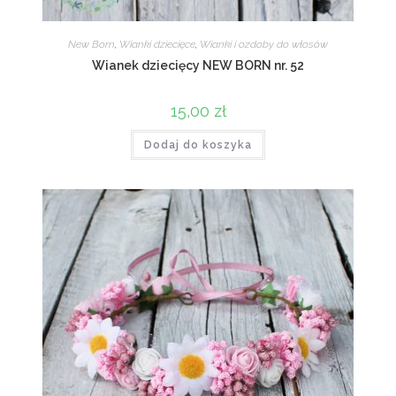
New Born
,
Wianki dziecięce
,
Wianki i ozdoby do włosów
Wianek dziecięcy NEW BORN nr. 52
15,00
zł
Dodaj do koszyka