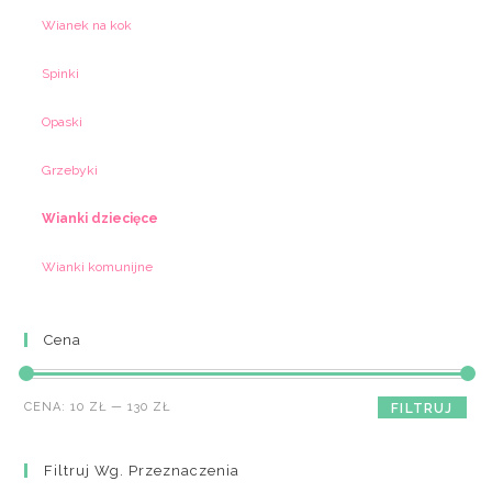
Wianek na kok
Spinki
Opaski
Grzebyki
Wianki dziecięce
Wianki komunijne
Cena
Cena
Cena
CENA:
10 ZŁ
—
130 ZŁ
FILTRUJ
min
max
Filtruj Wg. Przeznaczenia