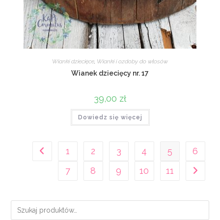
Wianki dziecięce
,
Wianki i ozdoby do włosów
Wianek dziecięcy nr. 17
39,00
zł
Dowiedz się więcej
1
2
3
4
5
6
7
8
9
10
11