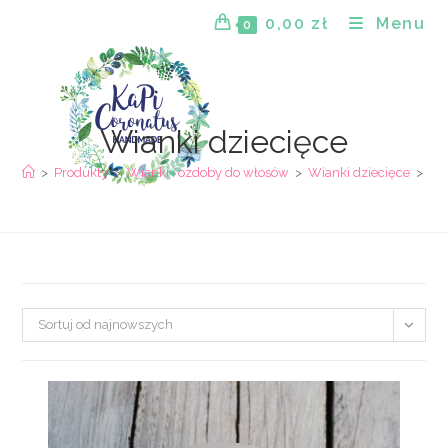
Skip
0,00
zł
Menu
0
to
content
Wianki dziecięce
>
Produkty
>
Wianki i ozdoby do włosów
>
Wianki dziecięce
>
Pa
Sortuj od najnowszych