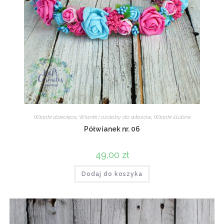
Wianki dziecięce
,
Wianki i ozdoby do włosów
,
Wianki ślubne
Półwianek nr. 06
49,00
zł
Dodaj do koszyka