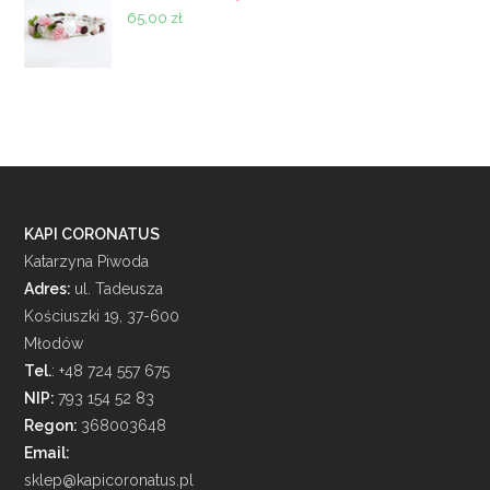
65,00
zł
KAPI CORONATUS
Katarzyna Piwoda
Adres:
ul. Tadeusza
Kościuszki 19, 37-600
Młodów
Tel.
: +48 724 557 675
NIP:
793 154 52 83
Regon:
368003648
Email:
sklep@kapicoronatus.pl