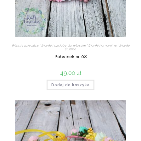
Wianki dziecięce
,
Wianki i ozdoby do włosów
,
Wianki komunijne
,
Wianki
ślubne
Półwinek nr. 08
49,00
zł
Dodaj do koszyka