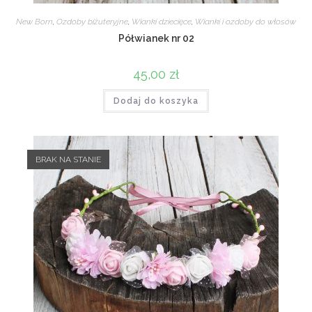
New Born
,
Ozdoby biżuteryjne
,
Wianki dziecięce
,
Wianki i ozdoby do włosów
Półwianek nr 02
45,00
zł
Dodaj do koszyka
BRAK NA STANIE