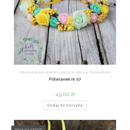
Wianki dziecięce
,
Wianki i ozdoby do włosów
,
Wianki ślubne
Półwianek nr. 07
49,00
zł
Dodaj do koszyka
BRAK NA STANIE