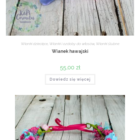
Wianki dziecięce
,
Wianki i ozdoby do włosów
,
Wianki ślubne
Wianek hawajski
55,00
zł
Dowiedz się więcej