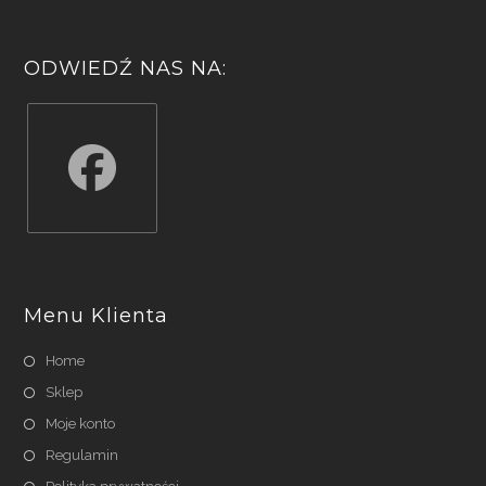
ODWIEDŹ NAS NA:
Opens
in
a
Menu Klienta
new
tab
Home
Sklep
Moje konto
Regulamin