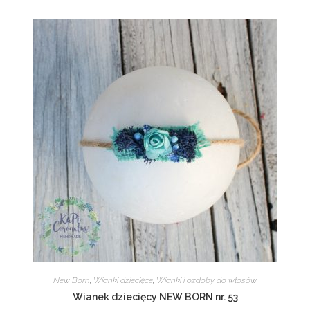
New Born
,
Wianki dziecięce
,
Wianki i ozdoby do włosów
Wianek dziecięcy NEW BORN nr. 53