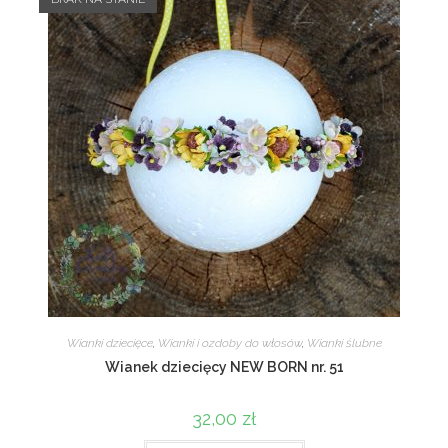
Wianki dziecięce
,
Wianki i ozdoby do włosów
,
Wianki ślubne
Wianek dziecięcy NEW BORN nr. 51
32,00
zł