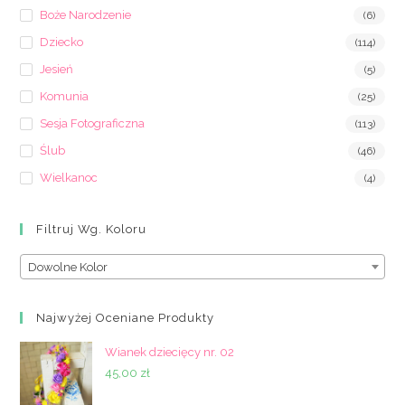
Boże Narodzenie
(6)
Dziecko
(114)
Jesień
(5)
Komunia
(25)
Sesja Fotograficzna
(113)
Ślub
(46)
Wielkanoc
(4)
Filtruj Wg. Koloru
Dowolne Kolor
Najwyżej Oceniane Produkty
Wianek dziecięcy nr. 02
45,00
zł