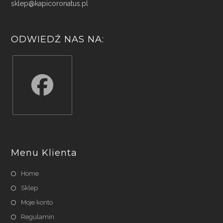
sklep@kapicoronatus.pl
ODWIEDŹ NAS NA:
Opens
in
a
Menu Klienta
new
tab
Home
Sklep
Moje konto
Regulamin