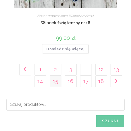
Bożonarodzeniowe
,
Wianki na drzwi
Wianek świąteczny nr 16
99,00
zł
Dowiedz się więcej
1
2
3
…
12
13
14
15
16
17
18
SZUKAJ