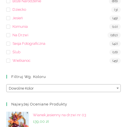
Boże Narodzenie
(86)
Dziecko
(3)
Jesień
(49)
Komunia
(10)
Na Drzwi
(182)
Sesja Fotograficzna
(42)
Ślub
(16)
Wielkanoc
(45)
Filtruj Wg. Koloru
Dowolne Kolor
Najwyżej Oceniane Produkty
Wianek jesienny na drzwi nr 03
139,00
zł