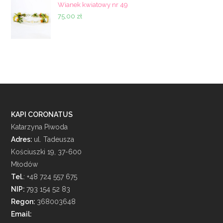
Wianek kwiatowy nr 49
75,00
zł
KAPI CORONATUS
Katarzyna Piwoda
Adres:
ul. Tadeusza
Kościuszki 19, 37-600
Młodów
Tel.
: +48 724 557 675
NIP:
793 154 52 83
Regon:
368003648
Email: