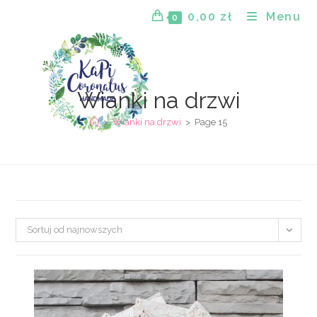
Skip
0,00
zł
Menu
0
to
content
Wianki na drzwi
>
Wianki na drzwi
>
Page 15
Sortuj od najnowszych