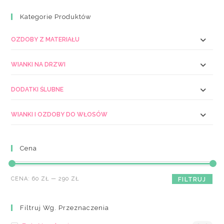
Kategorie Produktów
OZDOBY Z MATERIAŁU
WIANKI NA DRZWI
DODATKI ŚLUBNE
WIANKI I OZDOBY DO WŁOSÓW
Cena
Cena
Cena
CENA:
60 ZŁ
—
290 ZŁ
FILTRUJ
min
max
Filtruj Wg. Przeznaczenia