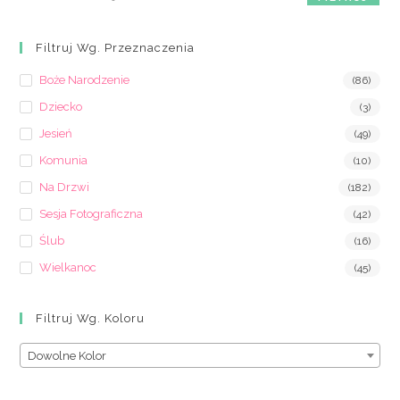
min
max
Filtruj Wg. Przeznaczenia
Boże Narodzenie
(86)
Dziecko
(3)
Jesień
(49)
Komunia
(10)
Na Drzwi
(182)
Sesja Fotograficzna
(42)
Ślub
(16)
Wielkanoc
(45)
Filtruj Wg. Koloru
Dowolne Kolor