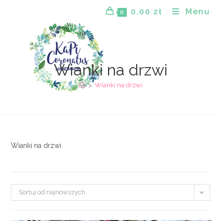
Skip
0,00
zł
Menu
0
to
content
Wianki na drzwi
>
Wianki na drzwi
Wianki na drzwi
Sortuj od najnowszych