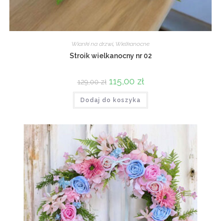
Wianki na drzwi
,
Wielkanocne
Stroik wielkanocny nr 02
Pierwotna
115,00
zł
Aktualna
129,00
zł
cena
cena
wynosiła:
wynosi:
Dodaj do koszyka
129,00 zł.
115,00 zł.