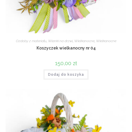
Ozdoby z materiału
,
Wianki na drzwi
,
Wielkanocne
,
Wielkanocne
Koszyczek wielkanocny nr 04
150,00
zł
Dodaj do koszyka