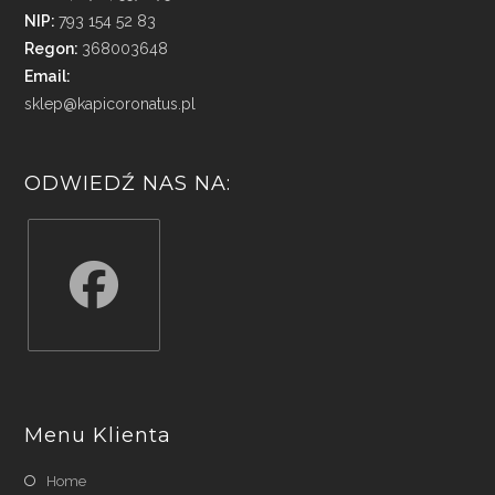
NIP:
793 154 52 83
Regon:
368003648
Email:
sklep@kapicoronatus.pl
ODWIEDŹ NAS NA:
Opens
in
a
Menu Klienta
new
tab
Home