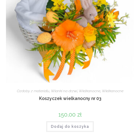
Ozdoby z materiału
,
Wianki na drzwi
,
Wielkanocne
,
Wielkanocne
Koszyczek wielkanocny nr 03
150,00
zł
Dodaj do koszyka