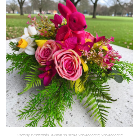
Ozdoby z materiału
,
Wianki na drzwi
,
Wielkanocne
,
Wielkanocne