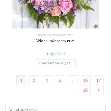
Wianki na drzwi
,
Wiosenne
Wianek wiosenny nr 21
149,00
zł
Dowiedz się więcej
1
2
3
4
…
16
17
18