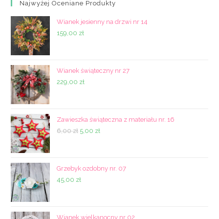
Najwyżej Oceniane Produkty
Wianek jesienny na drzwi nr 14
159,00
zł
Wianek świąteczny nr 27
229,00
zł
Zawieszka świąteczna z materiału nr. 16
Pierwotna
Aktualna
6,00
zł
5,00
zł
cena
cena
wynosiła:
wynosi:
6,00 zł.
5,00 zł.
Grzebyk ozdobny nr. 07
45,00
zł
Wianek wielkanocny nr 02