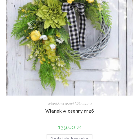
Wianki na drzwi
,
Wiosenne
Wianek wiosenny nr 26
139,00
zł