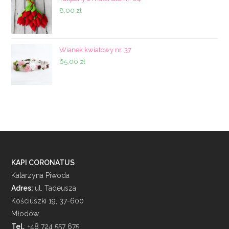
8,00
zł
Wianek kwiatowy nr. 37
65,00
zł
KAPI CORONATUS
Katarzyna Piwoda
Adres:
ul. Tadeusza
Kościuszki 19, 37-600
Młodów
Tel.
: +48 724 557 675