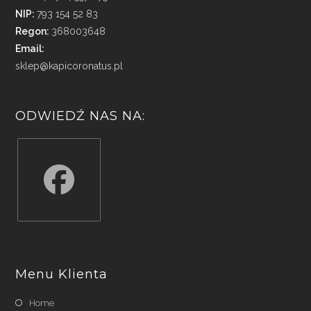
NIP:
793 154 52 83
Regon:
368003648
Email:
sklep@kapicoronatus.pl
ODWIEDŹ NAS NA:
Opens
in
a
Menu Klienta
new
tab
Home