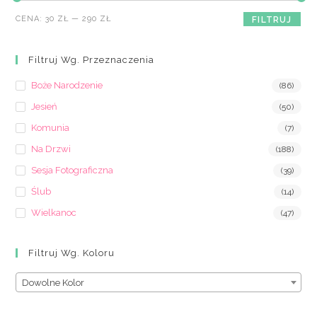
Cena
Cena
CENA:
30 ZŁ
—
290 ZŁ
FILTRUJ
min
max
Filtruj Wg. Przeznaczenia
Boże Narodzenie
(86)
Jesień
(50)
Komunia
(7)
Na Drzwi
(188)
Sesja Fotograficzna
(39)
Ślub
(14)
Wielkanoc
(47)
Filtruj Wg. Koloru
Dowolne Kolor