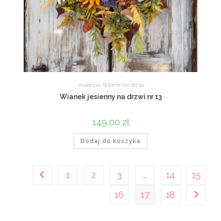
Jesienne
,
Wianki na drzwi
Wianek jesienny na drzwi nr 13
149,00
zł
Dodaj do koszyka
1
2
3
…
14
15
16
17
18