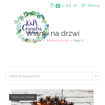
Skip
0,00
zł
Menu
0
to
content
Wianki na drzwi
>
Produkty
>
Wianki na drzwi
>
Page 17
Sortuj od najnowszych
BRAK NA STANIE