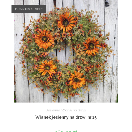
BRAK NA STANIE
Jesienne
,
Wianki na drzwi
Wianek jesienny na drzwi nr 15